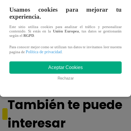
Usamos cookies para mejorar tu
experiencia.
Este sitio utiliza cookies para analizar el tráfico y personalizar
contenido. Si estás en la
Unión Europea
, tus datos se gestionarán
según el
RGPD
.
Para conocer mejor como se utilizan tus datos te invitamos leer nuestra
Política de privacidad
pagina de
.
Mujeres al Mando – Viernes 25 de febrero
Mujer
Aceptar Cookies
del 2022 – Programa completo
del 2
Rechazar
También te puede
interesar