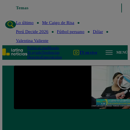
Lo último
Temas
Me Caigo de Risa
Perú Decide 2026
Fútbol peruano
Lo último
Me Caigo de Risa
Perú Decide 2026
Fútbol peruano
Dólar
Valentina Valiente
Política
Lima
Mundo
Te ayudo
Tendencias
TV en vivo
MENÚ
Deportes
Espectáculos