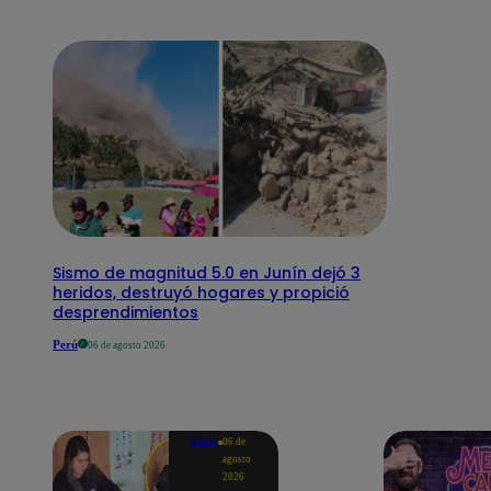
Sismo de magnitud 5.0 en Junín dejó 3
heridos, destruyó hogares y propició
desprendimientos
Perú
06 de agosto 2026
Lima
06 de
agosto
2026