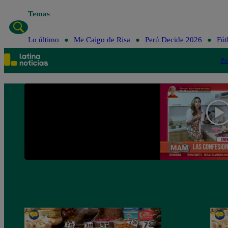
Temas
Lo último
Me Caigo de Risa
Perú Decide 2026
Fút
Po