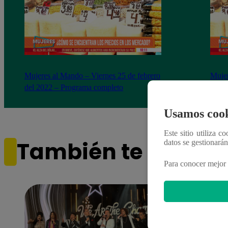
Mujeres al Mando – Viernes 25 de febrero
Mujer
del 2022 – Programa completo
del 2
Usamos cook
Este sitio utiliza c
También te puede i
datos se gestionará
Para conocer mejor 