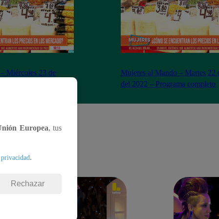
– Miércoles 23 de
Mujeres al Mando – Martes 22 
– Programa completo
del 2022 – Programa completo
Unión Europea
, tus
.
 privacidad
Rechazar