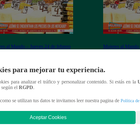
es al Mando – Jueves 24 de febrero
Mujeres al Mando 
022 – Programa completo
febrero del 2022 
ies para mejorar tu experiencia.
ookies para analizar el tráfico y personalizar contenido. Si estás en la
nteresar
n según el
RGPD
.
como se utilizan tus datos te invitamos leer nuestra pagina de
Política de
Aceptar Cookies