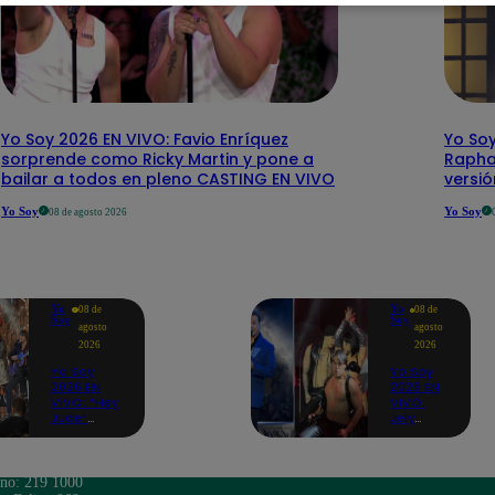
Yo Soy 2026 EN VIVO: Favio Enríquez
Yo Soy
sorprende como Ricky Martin y pone a
Rapha
bailar a todos en pleno CASTING EN VIVO
versi
Yo Soy
Yo Soy
08 de agosto 2026
Yo
Yo
08 de
08 de
Soy
Soy
agosto
agosto
2026
2026
Yo Soy
Yo Soy
2026 EN
2026 EN
VIVO: “Hey
VIVO:
Jude”
Jely
reúne a
Reátegui
Paul
se une a
McCartney,
Nino
José
Bravo
ono: 219 1000