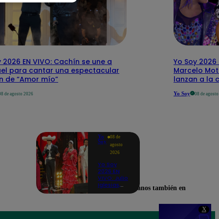
 2026 EN VIVO: Cachín se une a
Yo Soy 2026 
el para cantar una espectacular
Marcelo Mott
ón de “Amor mío”
lanzan a la 
Yo Soy
08 de agosto 2026
08 de agost
Yo
08 de
Soy
agosto
2026
Yo Soy
2026 EN
VIVO: Julio
Iglesias,
Encuéntranos también en
José José,
Celia Cruz
y más
X
artistas se