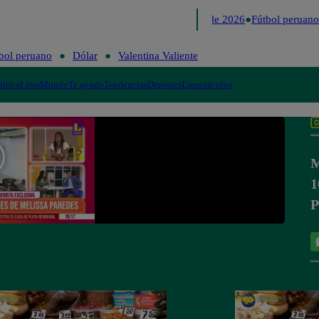
Lo último
Me Caigo de Risa
Perú Decide 2026
Fútbol peruano
bol peruano
Dólar
Valentina Valiente
lítica
Lima
Mundo
Te ayudo
Tendencias
Deportes
Espectáculos
M
1
P