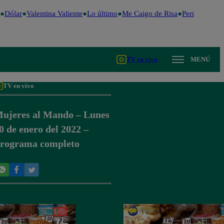
Dólar
Valentina Valiente
Lo último
Me Caigo de Risa
Perú Decide 
TV en vivo
MENÚ
TV en vivo
ujeres al Mando – Lunes
0 de enero del 2022 –
rograma completo