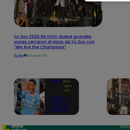
Yo Soy 2026 EN VIVO: Nueve grandes
voces cerraron el inicio de Yo Soy con
“We Are the Champions”
Yo Soy
08 de agosto 2026
Deportes
08 de
agosto
2026
Partidos y
tabla de
posiciones
del Torneo
Clausura EN
VIVO: así van
los equipos
en la fecha 4
Teléf