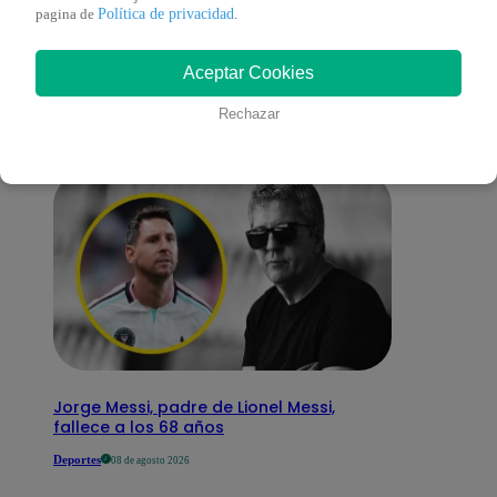
También te puede
Política de privacidad
pagina de
.
Aceptar Cookies
interesar
Rechazar
Jorge Messi, padre de Lionel Messi,
fallece a los 68 años
Deportes
08 de agosto 2026