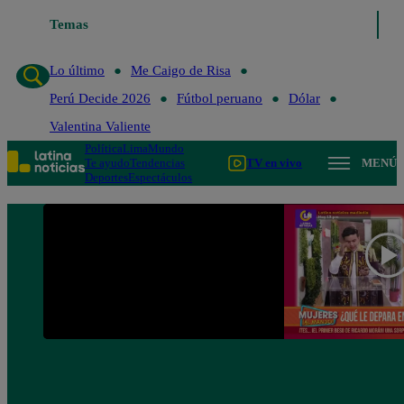
Temas
Lo último
Me Caigo de R
Lo último
Me Caigo de Risa
Perú Decide 2026
Fútbol peruano
Dólar
Valentina Valiente
Política
Lima
Mundo
Te ayudo
Tendencias
TV en vivo
MENÚ
Deportes
Espectáculos