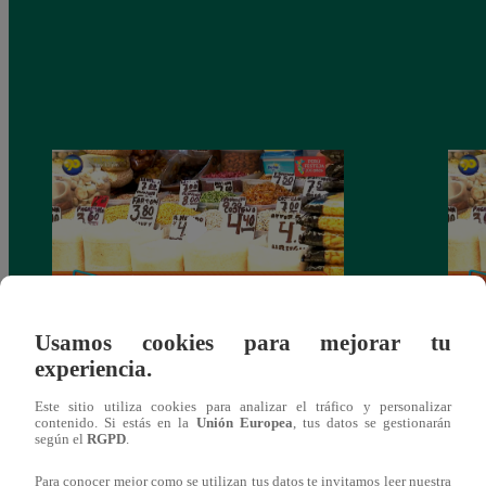
Usamos cookies para mejorar tu
Mujeres al Mando – Viernes 25 de febrero
Mujer
experiencia.
del 2022 – Programa completo
del 2
Este sitio utiliza cookies para analizar el tráfico y personalizar
contenido. Si estás en la
Unión Europea
, tus datos se gestionarán
según el
RGPD
.
Para conocer mejor como se utilizan tus datos te invitamos leer nuestra