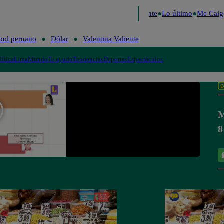
e 2026
Fútbol peruano
Dólar
Valentina Valiente
Lo último
Me Caigo
bol peruano
Dólar
Valentina Valiente
lítica
Lima
Mundo
Te ayudo
Tendencias
Deportes
Espectáculos
M
8