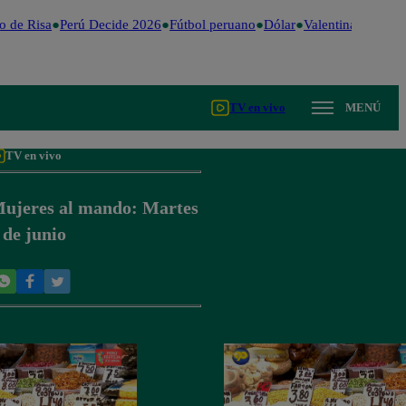
 de Risa
Perú Decide 2026
Fútbol peruano
Dólar
Valentina Valiente
TV en vivo
MENÚ
TV en vivo
ujeres al mando: Martes
 de junio