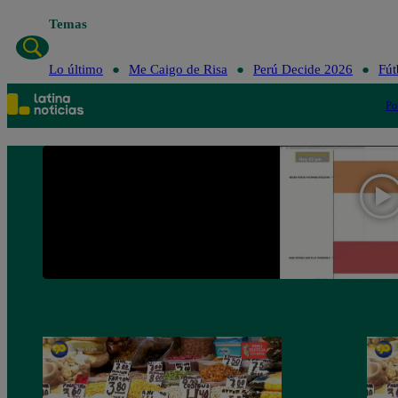
Temas
Lo último
Me Caigo de Risa
Perú Decid
Lo último
Me Caigo de Risa
Perú Decide 2026
Fút
Po