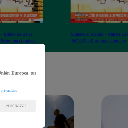
– Miércoles 23 de
Mujeres al Mando – Martes 22 
– Programa completo
del 2022 – Programa completo
Unión Europea
, tus
.
 privacidad
Rechazar