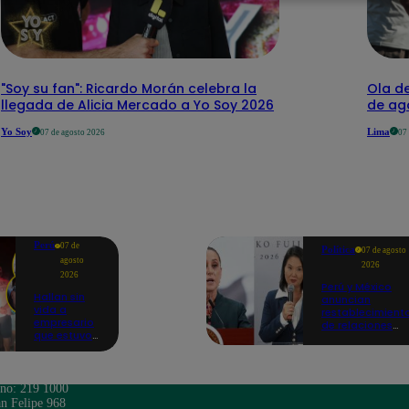
"Soy su fan": Ricardo Morán celebra la
Ola de
llegada de Alicia Mercado a Yo Soy 2026
de ago
Yo Soy
Lima
07 de agosto 2026
07
Perú
07 de
Política
07 de agosto
agosto
2026
2026
Perú y México
Hallan sin
anuncian
vida a
restablecimient
empresario
de relaciones
que estuvo
diplomáticas
secuestrado
tras
en Piura |
salvoconducto 
VIDEO
Betssy Chávez
ono: 219 1000
n Felipe 968