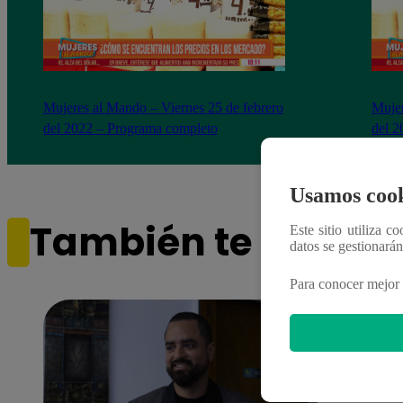
Mujeres al Mando – Viernes 25 de febrero
Mujer
del 2022 – Programa completo
del 2
Usamos cook
También te puede i
Este sitio utiliza c
datos se gestionará
Para conocer mejor 