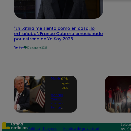
"En Latina me siento como en casa, lo
extrañaba": Franco Cabrera emocionado
por estreno de Yo Soy 2026
Yo Soy
07 de agosto 2026
Mundo
07 de
agosto
2026
Donald
Trump
vuelve a
firmar
decretos
para limitar
'turismo de
parto' pese
Teléf
a fallo de
Política
Te ayudo
Política de privacidad
Av. Sa