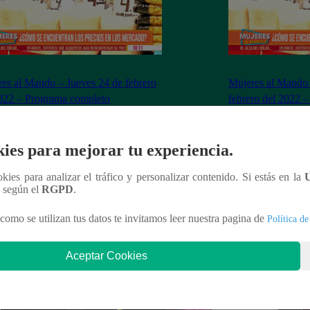
es al Mando – Jueves 24 de febrero
Mujeres al Mando 
022 – Programa completo
febrero del 2022 
ies para mejorar tu experiencia.
nteresar
ookies para analizar el tráfico y personalizar contenido. Si estás en la
n según el
RGPD
.
como se utilizan tus datos te invitamos leer nuestra pagina de
Política de
Aceptar Cookies