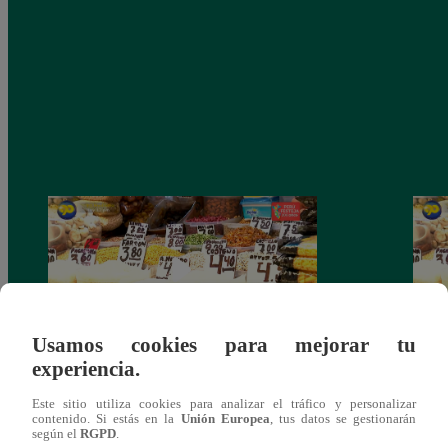
Usamos cookies para mejorar tu
experiencia.
Mujeres al Mando – Viernes 25 de febrero
Mujer
Este sitio utiliza cookies para analizar el tráfico y personalizar
del 2022 – Programa completo
del 2
contenido. Si estás en la
Unión Europea
, tus datos se gestionarán
según el
RGPD
.