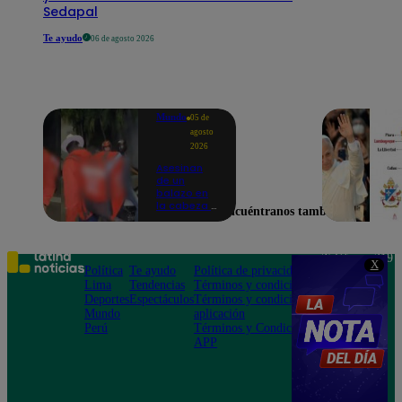
Sedapal
Te ayudo
06 de agosto 2026
Mundo
05 de
agosto
2026
Asesinan
de un
balazo en
la cabeza a
Encuéntranos también en
tiktoker en
plena
transmisión
en vivo
Teléfono: 219
X
Política
Te ayudo
Política de privacidad
1000
Lima
Tendencias
Términos y condiciones
Av. San
Deportes
Espectáculos
Términos y condiciones
Felipe 968
Mundo
aplicación
Jesús María
Perú
Términos y Condiciones
APP