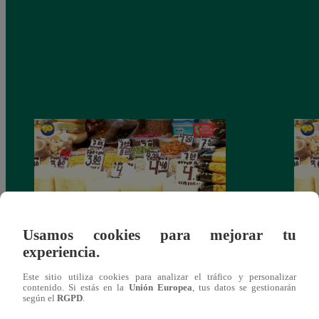
Usamos cookies para mejorar tu
experiencia.
Mujeres al Mando – Viernes 25 de febrero
Mujer
del 2022 – Programa completo
del 2
Este sitio utiliza cookies para analizar el tráfico y personalizar
contenido. Si estás en la
Unión Europea
, tus datos se gestionarán
según el
RGPD
.