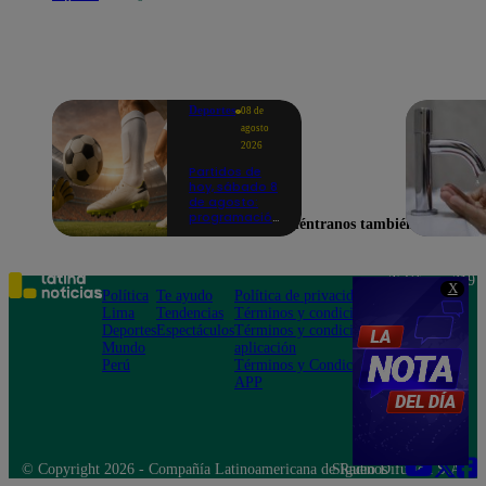
Deportes
08 de
agosto
2026
Partidos de
hoy, sábado 8
de agosto:
programación
Encuéntranos también en
para ver
fútbol EN
VIVO
Teléfono: 219
X
Política
Te ayudo
Política de privacidad
1000
Lima
Tendencias
Términos y condiciones
Av. San
Deportes
Espectáculos
Términos y condiciones
Felipe 968
Mundo
aplicación
Jesús María
Perú
Términos y Condiciones
APP
© Copyright 2026 - Compañía Latinoamericana de Radio Difusión S.A.
Síguenos