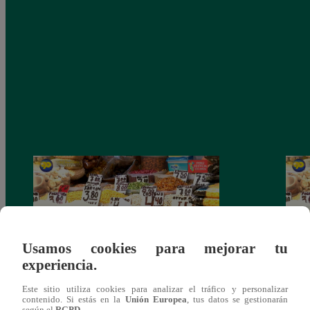
Usamos cookies para mejorar tu
experiencia.
Mujeres al Mando – Viernes 25 de febrero
Mujer
Este sitio utiliza cookies para analizar el tráfico y personalizar
contenido. Si estás en la
Unión Europea
, tus datos se gestionarán
del 2022 – Programa completo
del 2