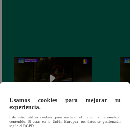
Usamos cookies para mejorar tu
experiencia.
Sofía Franco ocasiona triple choque en
Sofía
Este sitio utiliza cookies para analizar el tráfico y personalizar
estado de ebriedad
estad
contenido. Si estás en la
Unión Europea
, tus datos se gestionarán
según el
RGPD
.