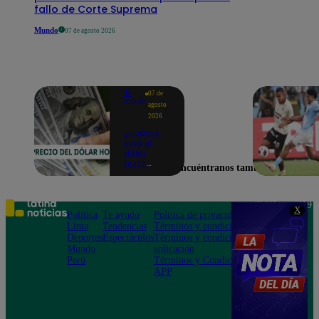
fallo de Corte Suprema
Mundo
07 de agosto 2026
Te
07 de
ayudo
agosto
2026
¿Cuánto
está el
dólar
HOY?
Encuéntranos también en
Precio,
compra y
venta para
este
Teléfono: 219
X
viernes 7
Política
Te ayudo
Política de privacidad
1000
de agosto
Lima
Tendencias
Términos y condiciones
Av. San
Deportes
Espectáculos
Términos y condiciones
Felipe 968
Mundo
aplicación
Jesús María
Perú
Términos y Condiciones
APP