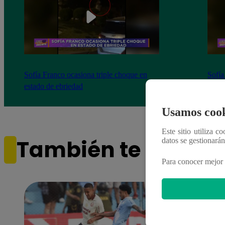
Sofía Franco ocasiona triple choque en
Sofía
estado de ebriedad
estad
Usamos cook
Este sitio utiliza c
También te puede i
datos se gestionará
Para conocer mejor 