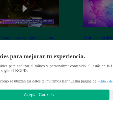
 Franco ocasiona triple choque en
El mapa de la deli
o de ebriedad
ies para mejorar tu experiencia.
ookies para analizar el tráfico y personalizar contenido. Si estás en la
nteresar
n según el
RGPD
.
como se utilizan tus datos te invitamos leer nuestra pagina de
Política de
Aceptar Cookies