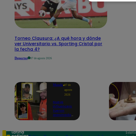
Torneo Clausura: ¿A qué hora y dónde
ver Universitario vs. Sporting Cristal por
la fecha 4?
Deportes
07 de agosto 2026
Mundo
07 de
agosto
2026
Nueve
influencers
fueron
asesinados
por la
guerra
interna en
el Cártel de
Teléf