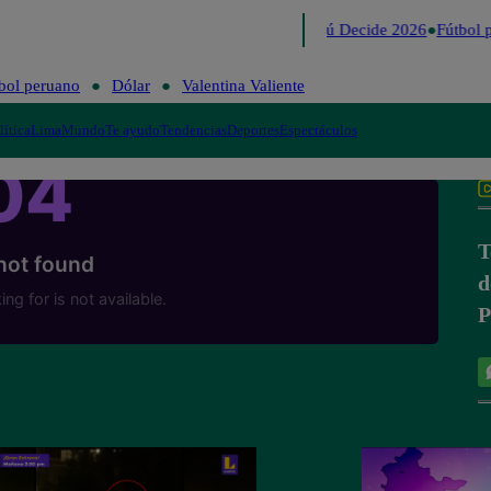
Lo último
Me Caigo de Risa
Perú Decide 2026
Fútbol p
bol peruano
Dólar
Valentina Valiente
lítica
Lima
Mundo
Te ayudo
Tendencias
Deportes
Espectáculos
T
d
P