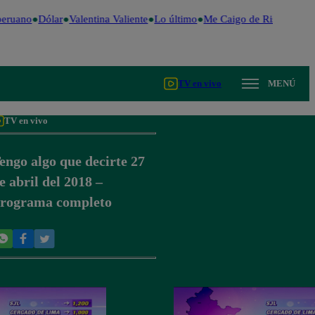
eruano
Dólar
Valentina Valiente
Lo último
Me Caigo de Risa
Perú D
TV en vivo
MENÚ
TV en vivo
engo algo que decirte 27
e abril del 2018 –
rograma completo