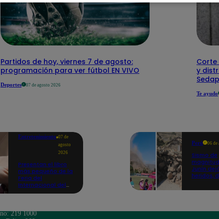
Partidos de hoy, viernes 7 de agosto:
Corte 
programación para ver fútbol EN VIVO
y dist
Sedap
Deportes
07 de agosto 2026
Te ayudo
Entretenimiento
07 de
Perú
06 de
agosto
2026
Sismo de
magnitud
Presentan el libro
Junín dej
más pequeño de la
heridos, 
Feria del
hogares 
Internacional del
propició
Libro de Lima: mide
desprend
casi la falange de
un dedo
ono: 219 1000