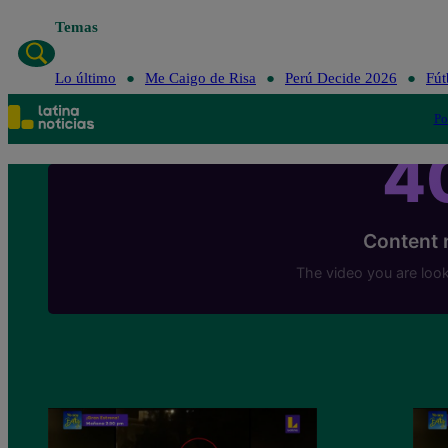
Temas
Lo último
Me Caigo de Risa
Perú Decide 2026
Fút
Po