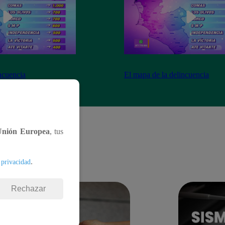
ncuencia
El mapa de la delincuencia
Unión Europea
, tus
.
 privacidad
Rechazar