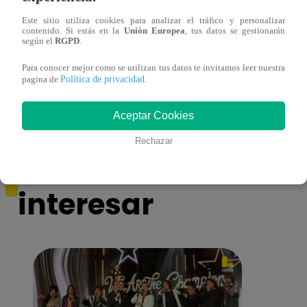
Este sitio utiliza cookies para analizar el tráfico y personalizar
contenido. Si estás en la
Unión Europea
, tus datos se gestionarán
según el
RGPD
.
Sofía Franco ocasiona triple choque en
Sofía
Para conocer mejor como se utilizan tus datos te invitamos leer nuestra
estado de ebriedad
estad
Política de privacidad
pagina de
.
Aceptar Cookies
Rechazar
También te puede
interesar