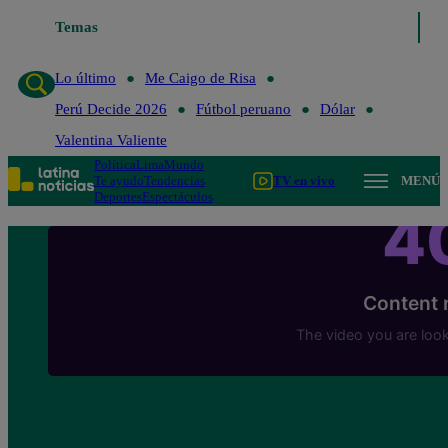
Temas
Lo último
Me Caigo de Risa
Perú Decide 20
Lo último
Me Caigo de Risa
Perú Decide 2026
Fútbol peruano
Dólar
Valentina Valiente
Política
Lima
Mundo
Te ayudo
Tendencias
TV en vivo
MENÚ
Deportes
Espectáculos