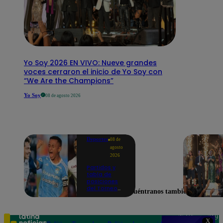
Yo Soy 2026 EN VIVO: Nueve grandes
voces cerraron el inicio de Yo Soy con
“We Are the Champions”
Yo Soy
08 de agosto 2026
Deportes
08 de
agosto
2026
Partidos y
tabla de
posiciones
del Torneo
Encuéntranos también en
Clausura EN
VIVO: así van
los equipos
en la fecha 4
Teléfono: 219
X