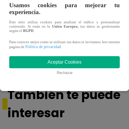
Usamos cookies para mejorar tu
experiencia.
Este sitio utiliza cookies para analizar el tráfico y personalizar
contenido. Si estás en la
Unión Europea
, tus datos se gestionarán
según el
RGPD
.
Para conocer mejor como se utilizan tus datos te invitamos leer nuestra
Política de privacidad
pagina de
.
Sofía Franco ocasiona triple choque en
Sofía
estado de ebriedad
estad
Aceptar Cookies
Rechazar
También te puede
interesar