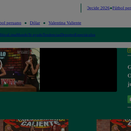
Lo último
Me Caigo de Risa
Perú Decide 2026
Fútbol per
bol peruano
Dólar
Valentina Valiente
lítica
Lima
Mundo
Te ayudo
Tendencias
Deportes
Espectáculos
G
O
j