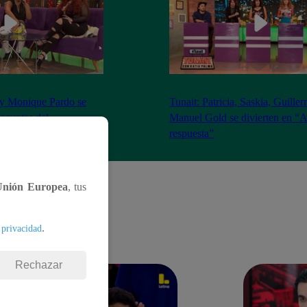
 y Monique Pardo se
Tunait: Patricia, Saskia, Guille
reguntas del
Manuel Gold se divierten en “A
nte’
respuesta”
Unión Europea
, tus
.
 privacidad
Rechazar