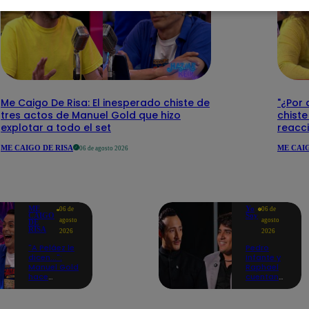
Me Caigo De Risa: El inesperado chiste de
"¿Por 
tres actos de Manuel Gold que hizo
chiste
explotar a todo el set
reacci
ME CAIGO DE RISA
ME CAIG
06 de agosto 2026
ME
Yo
06 de
06 de
CAIGO
Soy
agosto
agosto
DE
RISA
2026
2026
"A Peláez le
Pedro
dicen...":
Infante y
Manuel Gold
Raphael
hace
cuentan
explotar de
cómo Yo
risa a Julio
Soy les
Díaz antes
cambió la