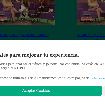
t: Susy Díaz y Monique Pardo se
Tunait: Susy Díaz
ieron a las preguntas del
sometieron a las p
tionario caliente’
‘Cuestionario calie
ies para mejorar tu experiencia.
ookies para analizar el tráfico y personalizar contenido. Si estás en la
n según el
RGPD
.
nteresar
como se utilizan tus datos te invitamos leer nuestra pagina de
Política de
Aceptar Cookies