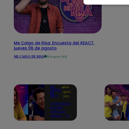
Me Caigo de Risa: Encuesta del REACT,
jueves 06 de agosto
ME CAIGO DE RISA
06 de agosto 2026
ME
06 de
CAIGO
agosto
DE
RISA
2026
"A Machuca
le dicen
'Árbol sin
ramas'...": El
chiste de
Yiddá
Eslava que