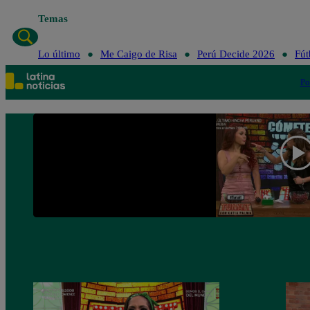
Temas
Lo último
Me Caigo de Risa
Perú Decide 2026
Fút
Po