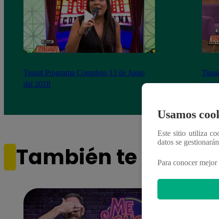
Tunait Programa Completo 13 de Junio
Tunai
del 2018
somet
‘Cues
Usamos cook
Este sitio utiliza c
datos se gestionará
También te puede i
Para conocer mejor 