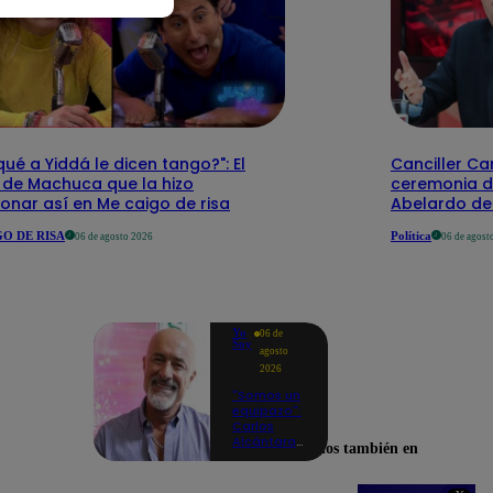
qué a Yiddá le dicen tango?": El
Canciller Car
 de Machuca que la hizo
ceremonia d
onar así en Me caigo de risa
Abelardo de 
O DE RISA
Política
06 de agosto 2026
06 de agost
Yo
06 de
Soy
agosto
2026
"Somos un
equipazo":
Carlos
Alcántara
Encuéntranos también en
adelanta
lo que se
viene en la