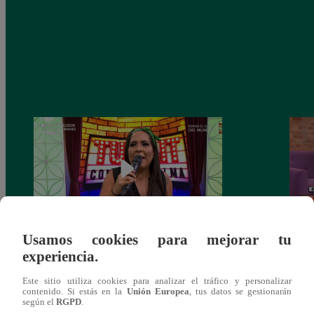
Usamos cookies para mejorar tu
Tunait Programa Completo 13 de Junio
Tunai
experiencia.
del 2018
somet
‘Cues
Este sitio utiliza cookies para analizar el tráfico y personalizar
contenido. Si estás en la
Unión Europea
, tus datos se gestionarán
según el
RGPD
.