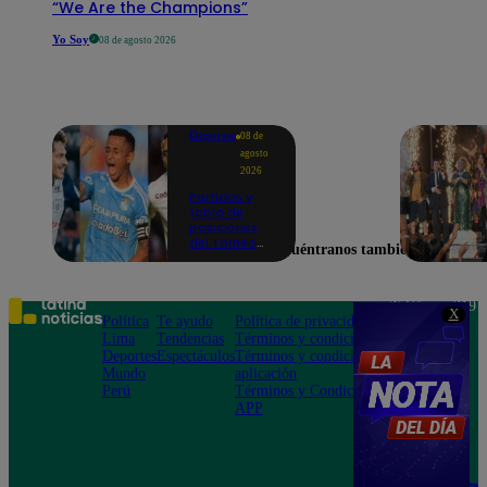
“We Are the Champions”
Yo Soy
08 de agosto 2026
Deportes
08 de
agosto
2026
Partidos y
tabla de
posiciones
del Torneo
Encuéntranos también en
Clausura EN
VIVO: así van
los equipos
en la fecha 4
Teléfono: 219
X
Política
Te ayudo
Política de privacidad
1000
Lima
Tendencias
Términos y condiciones
Av. San
Deportes
Espectáculos
Términos y condiciones
Felipe 968
Mundo
aplicación
Jesús María
Perú
Términos y Condiciones
APP