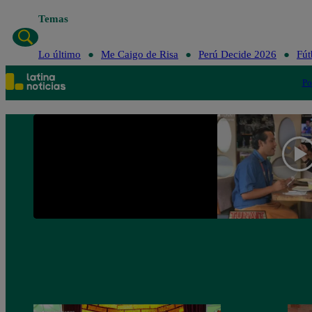
Temas
Lo último
Me Caigo de Risa
Perú Decid
Lo último
Me Caigo de Risa
Perú Decide 2026
Fút
Po