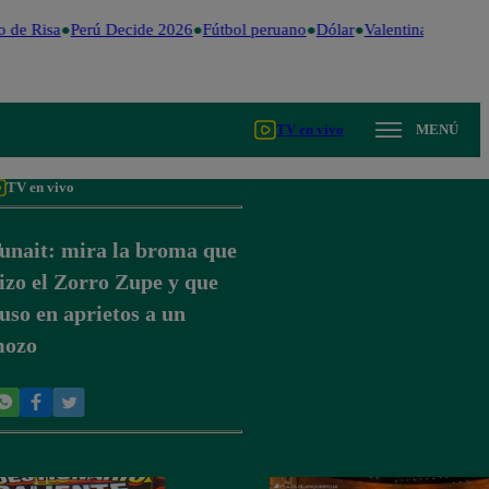
de Risa
Perú Decide 2026
Fútbol peruano
Dólar
Valentina Valiente
TV en vivo
MENÚ
TV en vivo
unait: mira la broma que
izo el Zorro Zupe y que
uso en aprietos a un
ozo