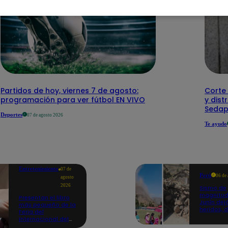
Partidos de hoy, viernes 7 de agosto:
Corte 
programación para ver fútbol EN VIVO
y dist
Sedap
Deportes
07 de agosto 2026
Te ayudo
Entretenimiento
07 de
Perú
06 de
agosto
2026
Sismo de
magnitud
Presentan el libro
Junín dej
más pequeño de la
heridos, 
Feria del
hogares 
Internacional del
propició
Libro de Lima: mide