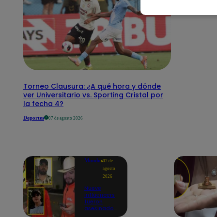
Torneo Clausura: ¿A qué hora y dónde
ver Universitario vs. Sporting Cristal por
la fecha 4?
Deportes
07 de agosto 2026
Mundo
07 de
agosto
2026
Nueve
influencers
fueron
asesinados
por la