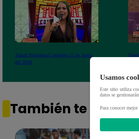
Tunait Programa Completo 13 de Junio
Tunai
del 2018
somet
‘Cues
Usamos cook
Este sitio utiliza c
datos se gestionará
También te puede i
Para conocer mejor 