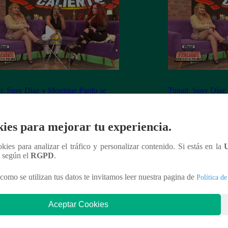
t: Susy Díaz y Monique Pardo se
Tunait: Susy Díaz
ieron a las preguntas del
sometieron a las p
tionario caliente’
‘Cuestionario calie
ies para mejorar tu experiencia.
ookies para analizar el tráfico y personalizar contenido. Si estás en la
n según el
RGPD
.
nteresar
como se utilizan tus datos te invitamos leer nuestra pagina de
Política de
Aceptar Cookies