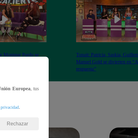
 y Monique Pardo se
Tunait: Patricia, Saskia, Guille
reguntas del
Manuel Gold se divierten en “A
nte’
respuesta”
Unión Europea
, tus
.
 privacidad
Rechazar