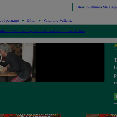
e 2026
Fútbol peruano
Dólar
Valentina Valiente
Lo último
Me Caigo 
bol peruano
Dólar
Valentina Valiente
lítica
Lima
Mundo
Te ayudo
Tendencias
Deportes
Espectáculos
T
h
p
m