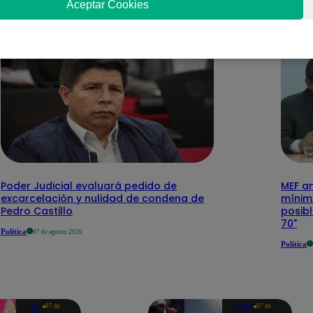
Aceptar Cookies
Poder Judicial evaluará pedido de
MEF a
excarcelación y nulidad de condena de
mínimo
Pedro Castillo
posibl
70"
Política
07 de agosto 2026
Política
Yo
Lima
07 de
07 de
Soy