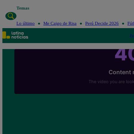
Temas
Lo último
Me
Lo último
Me Caigo de Risa
Perú Decide 2026
Fút
Po