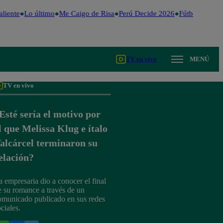
liente
Lo último
Me Caigo de Risa
Perú Decide 2026
Fútbol peruano
TV en vivo
MENÚ
TV en vivo
Esté sería el motivo por
l que Melissa Klug e ítalo
alcárcel terminaron su
elación?
a empresaria dio a conocer el final
e su romance a través de un
omunicado publicado en sus redes
ciales.