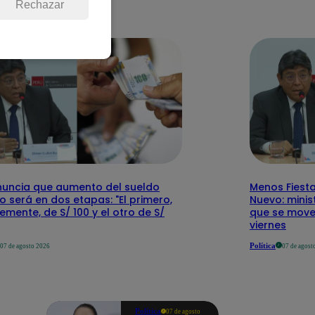
Rechazar
nuncia que aumento del sueldo
Menos Fiesta
 será en dos etapas: "El primero,
Nuevo: mini
emente, de S/ 100 y el otro de S/
que se mover
viernes
Política
07 de agosto 2026
07 de agost
Política
07 de agosto