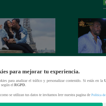
 Goñi demostró que ya no siente
Lo que no se vio d
por Fabio Agostini y le deja
Barboza y Jackso
ies para mejorar tu experiencia.
undente mensaje
ookies para analizar el tráfico y personalizar contenido. Si estás en la
n según el
RGPD
.
como se utilizan tus datos te invitamos leer nuestra pagina de
Política de
nteresar