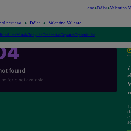
 Caigo de Risa
Perú Decide 2026
Fútbol peruano
Dólar
Valentina Va
bol peruano
Dólar
Valentina Valiente
lítica
Lima
Mundo
Te ayudo
Tendencias
Deportes
Espectáculos
¿
e
V
r
L
d
c
so