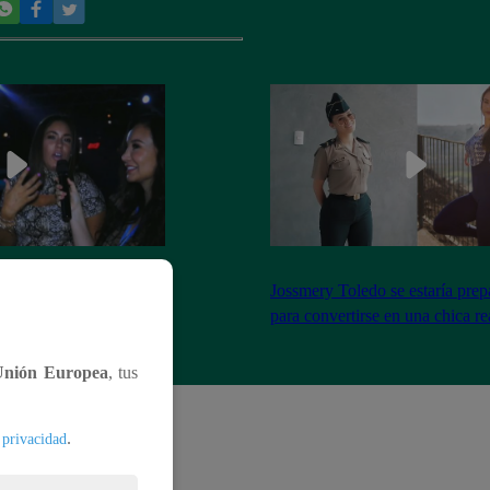
el encuentro entre Janet
Jossmery Toledo se estaría pre
n Mora
para convertirse en una chica re
Unión Europea
, tus
.
 privacidad