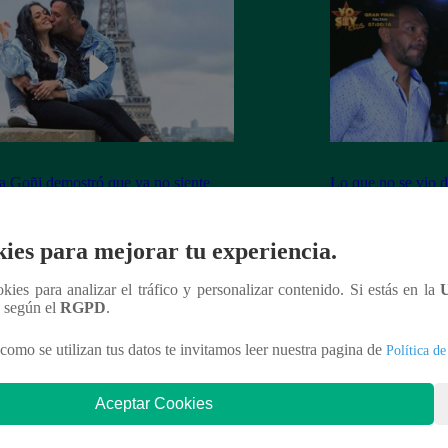
 Goñi demostró que ya no siente
Lo que no se vio d
por Fabio Agostini y le deja
Barboza y Jackso
undente mensaje
ies para mejorar tu experiencia.
ookies para analizar el tráfico y personalizar contenido. Si estás en la
n según el
RGPD
.
nteresar
como se utilizan tus datos te invitamos leer nuestra pagina de
Política de
Aceptar Cookies