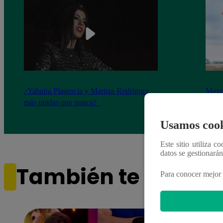
¿Yahaira Plasencia y Maritza Rodríguez
Mayra
más unidas que nunca?
nada 
cont
Usamos cook
Este sitio utiliza c
datos se gestionará
También te puede i
Para conocer mejor 