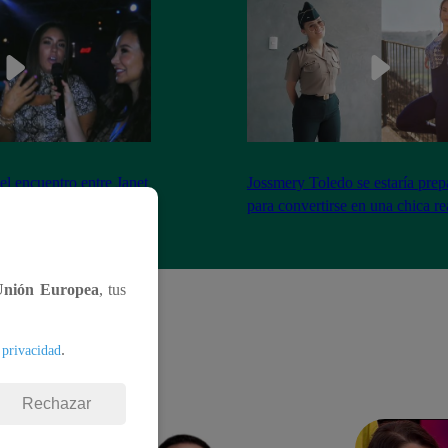
el encuentro entre Janet
Jossmery Toledo se estaría pre
n Mora
para convertirse en una chica re
Unión Europea
, tus
.
 privacidad
Rechazar