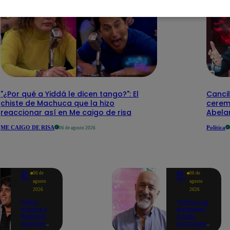
"¿Por qué a Yiddá le dicen tango?": El
Cancil
chiste de Machuca que la hizo
cerem
reaccionar así en Me caigo de risa
Abelar
ME CAIGO DE RISA
Política
06 de agosto 2026
Yo
Yo
06 de
06 de
Soy
Soy
agosto
agosto
2026
2026
Pedro
"Somos un
Infante y
equipazo":
Raphael
Carlos
cuentan
Alcántara