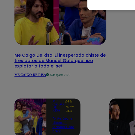
Me Caigo De Risa: El inesperado chiste de
tres actos de Manuel Gold que hizo
explotar a todo el set
ME CAIGO DE RISA
06 de agosto 2026
ME
06 de
CAIGO
agosto
DE
RISA
2026
"A Peláez le
dicen...":
Manuel Gold
hace