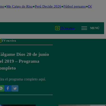
mo
Me Caigo de Risa
Perú Decide 2026
Fútbol peruano
Dólar
Valent
TV en vivo
MENÚ
TV en vivo
álgame Dios 20 de junio
el 2019 – Programa
ompleto
ira el programa completo aquí.