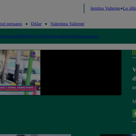
Perú Decide 2026
Fútbol peruano
Dólar
Valentina Valiente
Lo últi
bol peruano
Dólar
Valentina Valiente
lítica
Lima
Mundo
Te ayudo
Tendencias
Deportes
Espectáculos
V
d
c
M