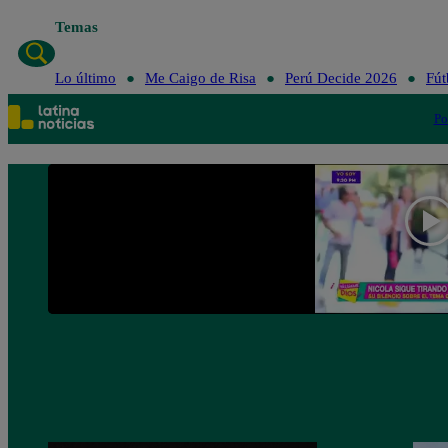
Temas
Lo último
Me Caigo de Risa
Lo último
Me Caigo de Risa
Perú Decide 2026
Fút
Po