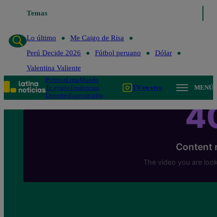
Temas
Lo último
Me Caigo de Risa
Lo último
Me Caigo de Risa
Perú Decide 2026
Fútbol peruano
Dólar
Valentina Valiente
Política
Lima
Mundo
Te ayudo
Tendencias
TV en vivo
MENÚ
Deportes
Espectáculos