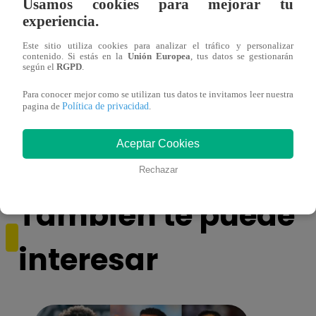
Usamos cookies para mejorar tu
experiencia.
Este sitio utiliza cookies para analizar el tráfico y personalizar
contenido. Si estás en la
Unión Europea
, tus datos se gestionarán
según el
RGPD
.
¿Yahaira Plasencia y Maritza Rodríguez
Mayra
Para conocer mejor como se utilizan tus datos te invitamos leer nuestra
Política de privacidad
pagina de
.
más unidas que nunca?
nada 
cont
Aceptar Cookies
Rechazar
También te puede
interesar