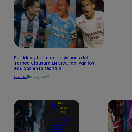
Partidos y tabla de posiciones del
Torneo Clausura EN VIVO: así van los
equipos en la fecha 4
Deportes
08 de agosto 2026
Yo
08 de
Soy
agosto
2026
Yo Soy 2026
EN VIVO:
Pedro