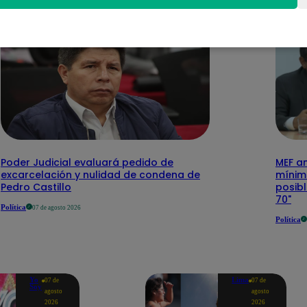
Poder Judicial evaluará pedido de
MEF a
excarcelación y nulidad de condena de
mínimo
Pedro Castillo
posibl
70"
Política
07 de agosto 2026
Política
Yo
Lima
07 de
07 de
Soy
agosto
agosto
2026
2026