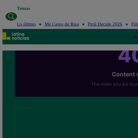
Temas
Lo último
Me Caigo de Risa
Perú Decide 2026
Fút
Po