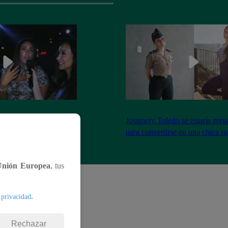
el encuentro entre Janet
Jossmery Toledo se estaría pre
n Mora
para convertirse en una chica re
Unión Europea
, tus
.
 privacidad
Rechazar