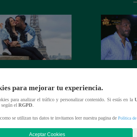
 Goñi demostró que ya no siente
Lo que no se vio d
por Fabio Agostini y le deja
Barboza y Jackso
undente mensaje
ies para mejorar tu experiencia.
ookies para analizar el tráfico y personalizar contenido. Si estás en la
n según el
RGPD
.
como se utilizan tus datos te invitamos leer nuestra pagina de
Política de
nteresar
Aceptar Cookies