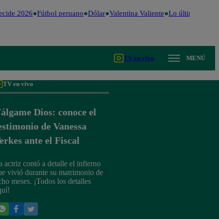
cide 2026
Fútbol peruano
Dólar
Valentina Valiente
Lo último
Me Ca
TV en vivo
MENÚ
TV en vivo
álgame Dios: conoce el
estimonio de Vanessa
erkes ante el Fiscal
 actriz contó a detalle el infierno
ue vivió durante su matrimonio de
cho meses. ¡Todos los detalles
quí!