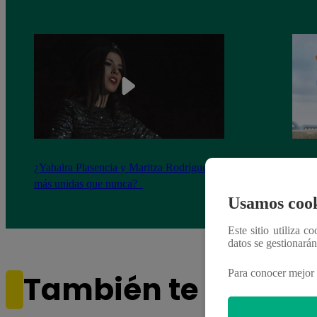
¿Yahaira Plasencia y Maritza Rodríguez
Mayra
más unidas que nunca?
nada 
cont
Usamos cook
Este sitio utiliza c
datos se gestionará
Para conocer mejor 
También te puede i