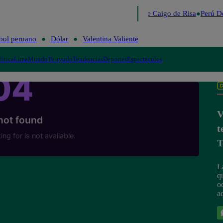
Lo último
Me Caigo de Risa
Perú De
bol peruano
Dólar
Valentina Valiente
lítica
Lima
Mundo
Te ayudo
Tendencias
Deportes
Espectáculos
V
t
T
La
q
o
a