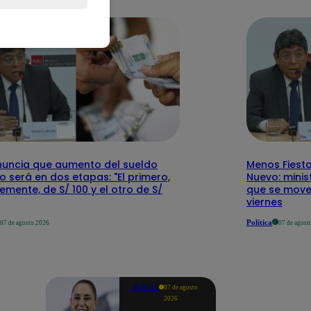
nuncia que aumento del sueldo
Menos Fiesta
 será en dos etapas: "El primero,
Nuevo: mini
emente, de S/ 100 y el otro de S/
que se mover
viernes
Política
07 de agosto 2026
07 de agost
Política
07 de agosto
2026