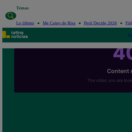
Temas
Lo último
Me C
Lo último
Me Caigo de Risa
Perú Decide 2026
Fút
Po