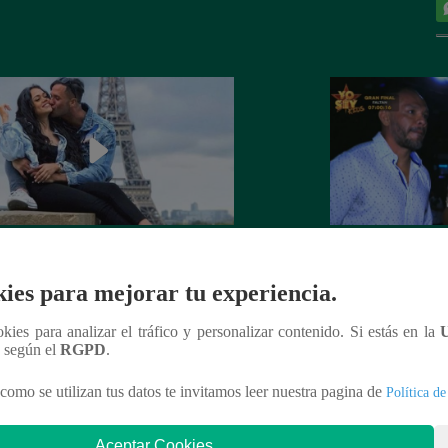
 Goñi demostró que ya no siente
Lo que no se vio d
por Fabio Agostini y le deja
Barboza y Jackso
ies para mejorar tu experiencia.
undente mensaje
ookies para analizar el tráfico y personalizar contenido. Si estás en la
n según el
RGPD
.
como se utilizan tus datos te invitamos leer nuestra pagina de
Política de
nteresar
Aceptar Cookies