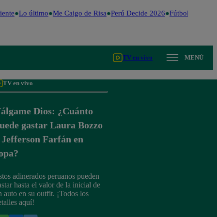
ente
Lo último
Me Caigo de Risa
Perú Decide 2026
Fútbol peruano
TV en vivo
MENÚ
TV en vivo
álgame Dios: ¿Cuánto
uede gastar Laura Bozzo
 Jefferson Farfán en
opa?
stos adinerados peruanos pueden
star hasta el valor de la inicial de
n auto en su outfit. ¡Todos los
talles aquí!