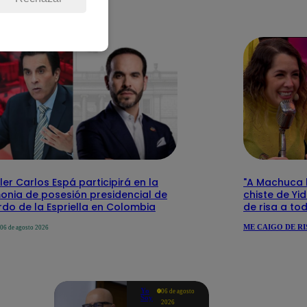
ler Carlos Espá participirá en la
"A Machuca le
onia de posesión presidencial de
chiste de Yi
do de la Espriella en Colombia
de risa a to
ME CAIGO DE RI
06 de agosto 2026
Yo
06 de agosto
Soy
2026