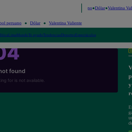
aigo de Risa
Perú Decide 2026
Fútbol peruano
Dólar
Valentina Vali
bol peruano
Dólar
Valentina Valiente
lítica
Lima
Mundo
Te ayudo
Tendencias
Deportes
Espectáculos
V
p
y
r
E
ga
u
de