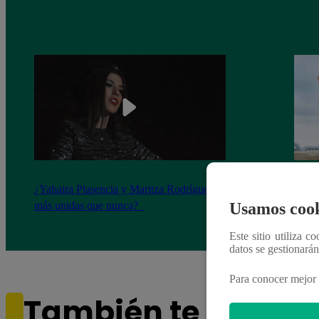
¿Yahaira Plasencia y Maritza Rodríguez
Mayra
más unidas que nunca?
nada 
Usamos cook
cont
Este sitio utiliza c
datos se gestionará
Para conocer mejor 
También te puede i