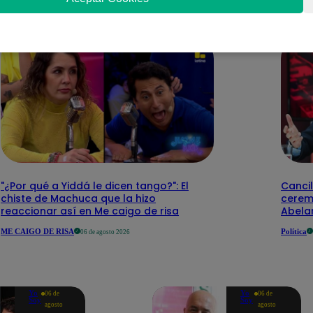
"¿Por qué a Yiddá le dicen tango?": El
Cancil
chiste de Machuca que la hizo
cerem
reaccionar así en Me caigo de risa
Abelar
ME CAIGO DE RISA
Política
06 de agosto 2026
Yo
Yo
06 de
06 de
Soy
Soy
agosto
agosto