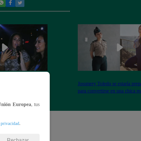
el encuentro entre Janet
Jossmery Toledo se estaría pre
n Mora
para convertirse en una chica re
Unión Europea
, tus
.
 privacidad
Rechazar