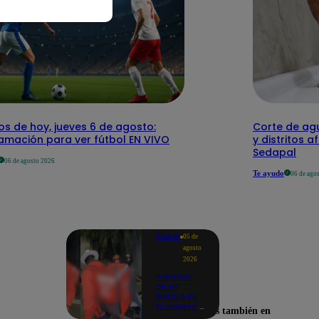
os de hoy, jueves 6 de agosto:
Corte de agu
amación para ver fútbol EN VIVO
y distritos a
Sedapal
06 de agosto 2026
Te ayudo
06 de ago
Mundo
05 de
agosto
2026
Asesinan
de un
balazo en
la cabeza a
Encuéntranos también en
tiktoker en