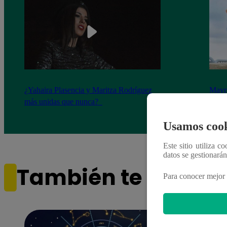
¿Yahaira Plasencia y Maritza Rodríguez
Mayra
más unidas que nunca?
nada 
cont
Usamos cook
Este sitio utiliza c
datos se gestionará
También te puede i
Para conocer mejor 