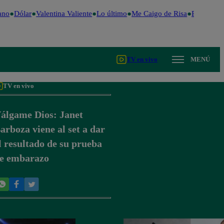
no
Dólar
Valentina Valiente
Lo último
Me Caigo de Risa
Perú Decid
TV en vivo
MENÚ
TV en vivo
álgame Dios: Janet
arboza viene al set a dar
l resultado de su prueba
e embarazo