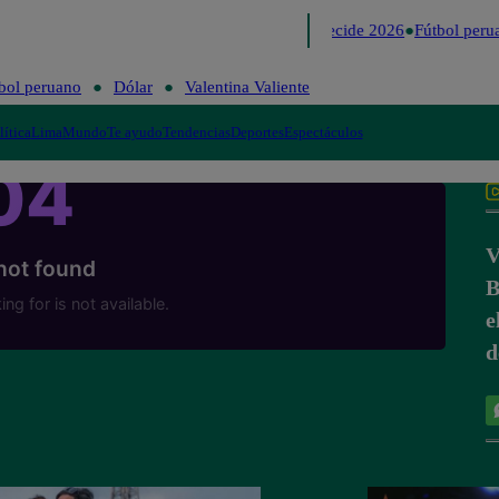
Lo último
Me Caigo de Risa
Perú Decide 2026
Fútbol perua
bol peruano
Dólar
Valentina Valiente
lítica
Lima
Mundo
Te ayudo
Tendencias
Deportes
Espectáculos
V
B
e
d