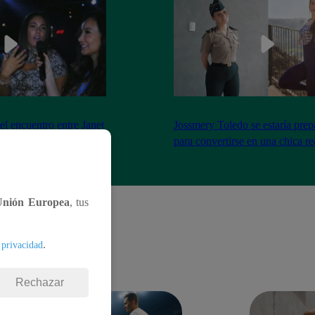
el encuentro entre Janet
Jossmery Toledo se estaría pre
n Mora
para convertirse en una chica re
Unión Europea
, tus
.
 privacidad
Rechazar