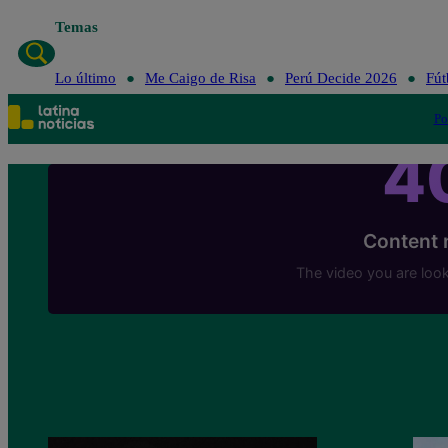
Temas
Lo último
Me Caigo de Risa
Perú Decide 2026
Fút
Po