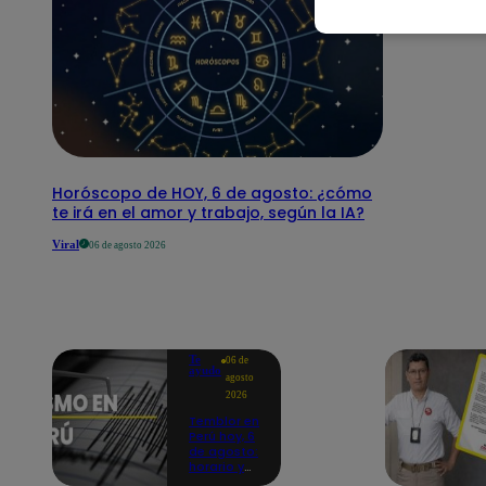
Horóscopo de HOY, 6 de agosto: ¿cómo
te irá en el amor y trabajo, según la IA?
Viral
06 de agosto 2026
Te
06 de
ayudo
agosto
2026
Temblor en
Perú hoy, 6
de agosto:
horario y
epicentro