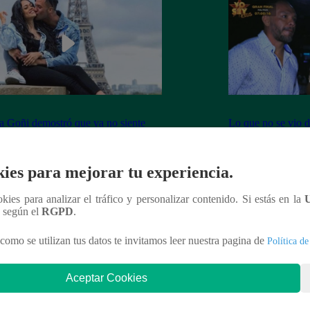
 Goñi demostró que ya no siente
Lo que no se vio d
por Fabio Agostini y le deja
Barboza y Jackso
undente mensaje
ies para mejorar tu experiencia.
ookies para analizar el tráfico y personalizar contenido. Si estás en la
n según el
RGPD
.
nteresar
como se utilizan tus datos te invitamos leer nuestra pagina de
Política de
Aceptar Cookies