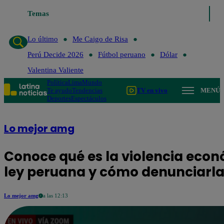
Temas
Lo último
Me Caigo de Ri
Lo último
Me Caigo de Risa
Perú Decide 2026
Fútbol peruano
Dólar
Valentina Valiente
Política
Lima
Mundo
Te ayudo
Tendencias
TV en vivo
MENÚ
Deportes
Espectáculos
Lo mejor amg
Conoce qué es la violencia econ
ley peruana y cómo denunciarl
Lo mejor amg
a las 12:13