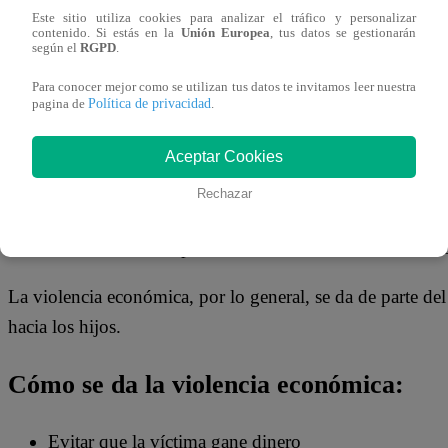
19 de septiembre 2023
Este sitio utiliza cookies para analizar el tráfico y personalizar
contenido. Si estás en la
Unión Europea
, tus datos se gestionarán
según el
RGPD
.
Este martes en nuestro consultorio Legal de Arriba Mi Ge
Para conocer mejor como se utilizan tus datos te invitamos leer nuestra
Política de privacidad
especializada en familia. Ella desarrolló el tema acerca de
pagina de
.
y cómo reconocerla.
Aceptar Cookies
La abogada señaló que la violencia económica se refiere
Rechazar
dinero y demás recursos o actividades económicas de la o
la víctima se vuelva dependiente financieramente, de tal 
La violencia económica, por lo general, se da de parte del
hacia los hijos.
Cómo se da la violencia económica:
Evitar que la víctima gane dinero