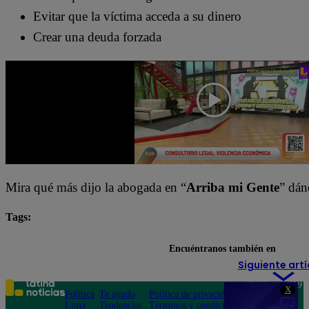
Evitar que la víctima acceda a su dinero
Crear una deuda forzada
Mira qué más dijo la abogada en “
Arriba mi Gente
” dán
Tags:
Arriba Mi Gente
destacada minuto
Encuéntranos también en
Siguiente artí
Teléfono: 219
X
Política
Te ayudo
Política de privacidad
1000
Lima
Tendencias
Términos y condiciones
Av. San