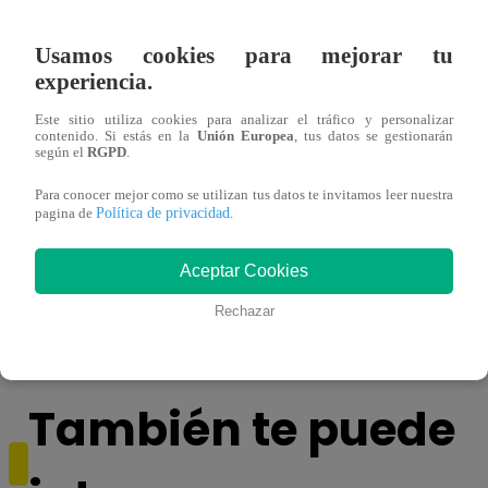
Usamos cookies para mejorar tu
experiencia.
Este sitio utiliza cookies para analizar el tráfico y personalizar
contenido. Si estás en la
Unión Europea
, tus datos se gestionarán
según el
RGPD
.
Para conocer mejor como se utilizan tus datos te invitamos leer nuestra
Política de privacidad
pagina de
.
Asesinan a comerciante ferretero dentro de
Joven
Aceptar Cookies
galería en San Juan de Lurigancho
Victo
Rechazar
También te puede