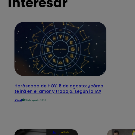
interesar
Horóscopo de HOY, 6 de agosto: ¿cómo
te irá en el amor y trabajo, según la IA?
Viral
06 de agosto 2026
Te
06 de