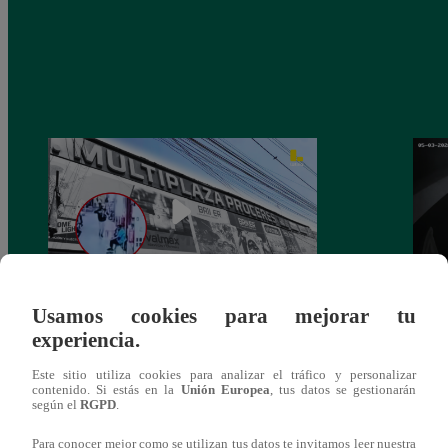
Usamos cookies para mejorar tu
Asesinan a comerciante ferretero dentro de
Joven
experiencia.
galería en San Juan de Lurigancho
Victo
Este sitio utiliza cookies para analizar el tráfico y personalizar
contenido. Si estás en la
Unión Europea
, tus datos se gestionarán
según el
RGPD
.
Para conocer mejor como se utilizan tus datos te invitamos leer nuestra