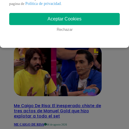
También te puede
Política de privacidad
pagina de
.
Aceptar Cookies
interesar
Rechazar
Me Caigo De Risa: El inesperado chiste de
tres actos de Manuel Gold que hizo
explotar a todo el set
ME CAIGO DE RISA
06 de agosto 2026