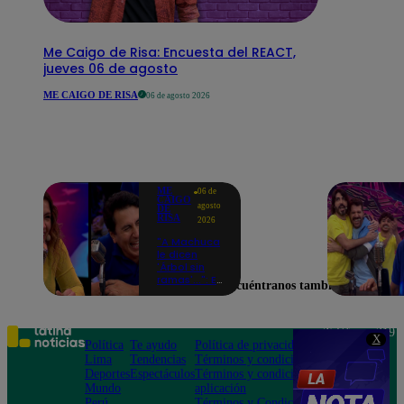
Me Caigo de Risa: Encuesta del REACT,
jueves 06 de agosto
ME CAIGO DE RISA
06 de agosto 2026
ME
06 de
CAIGO
agosto
DE
RISA
2026
"A Machuca
le dicen
'Árbol sin
ramas'...": El
Encuéntranos también en
chiste de
Yiddá
Eslava que
hizo
Teléfono: 219
X
explotar de
Política
Te ayudo
Política de privacidad
1000
risa a todos
Lima
Tendencias
Términos y condiciones
Av. San
Deportes
Espectáculos
Términos y condiciones
Felipe 968
Mundo
aplicación
Jesús María
Perú
Términos y Condiciones