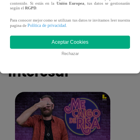
contenido. Si estás en la
Unión Europea
, tus datos se gestionarán
‘Chijaukay de berenjena’
verde
según el
RGPD
.
Para conocer mejor como se utilizan tus datos te invitamos leer nuestra
Política de privacidad
pagina de
.
Aceptar Cookies
También te puede
Rechazar
interesar