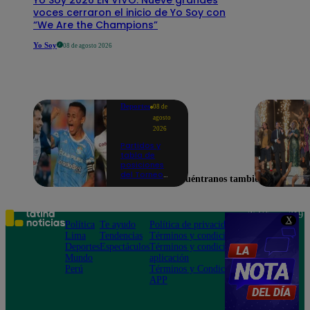
voces cerraron el inicio de Yo Soy con
“We Are the Champions”
Yo Soy
08 de agosto 2026
Deportes
08 de
agosto
2026
Partidos y
tabla de
posiciones
del Torneo
Encuéntranos también en
Clausura EN
VIVO: así van
los equipos
en la fecha 4
Teléfono: 219
X
Política
Te ayudo
Política de privacidad
1000
Lima
Tendencias
Términos y condiciones
Av. San
Deportes
Espectáculos
Términos y condiciones
Felipe 968
Mundo
aplicación
Jesús María
Perú
Términos y Condiciones
APP