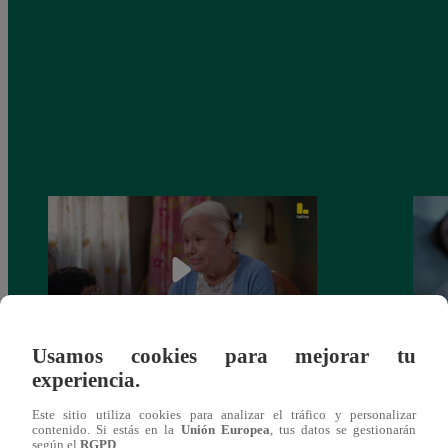
Usamos cookies para mejorar tu
experiencia.
Valentina Valiente capítulo 43: ¡Dolores
Valen
toma una difícil decisión por el futuro de
despi
Este sitio utiliza cookies para analizar el tráfico y personalizar
sus nietos!
contenido. Si estás en la
Unión Europea
, tus datos se gestionarán
según el
RGPD
.