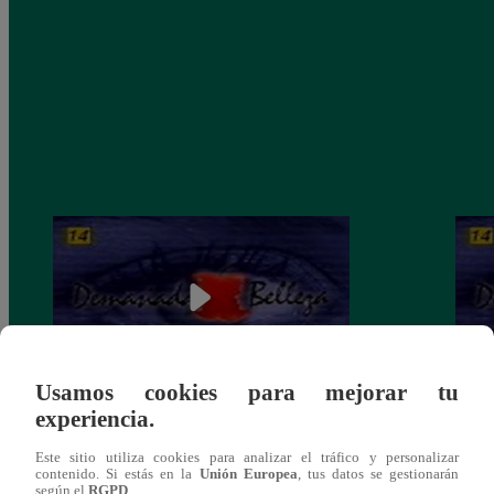
Usamos cookies para mejorar tu
experiencia.
Demasiada Belleza, Martes 27 de agosto –
Demas
ver capítulo 80 completo (online y
– ver
Este sitio utiliza cookies para analizar el tráfico y personalizar
español)
españ
contenido. Si estás en la
Unión Europea
, tus datos se gestionarán
según el
RGPD
.