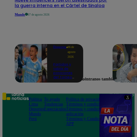
la guerra interna en el Cártel de Sinaloa
Mundo
07 de agosto 2026
Deportes
06 de
agosto
2026
Partidos y
tabla de
posiciones
del Torneo
Encuéntranos también en
Clausura EN
VIVO: así van
los equipos
en la fecha 4
Teléfono: 219
X
Política
Te ayudo
Política de privacidad
1000
Lima
Tendencias
Términos y condiciones
Av. San
Deportes
Espectáculos
Términos y condiciones
Felipe 968
Mundo
aplicación
Jesús María
Perú
Términos y Condiciones
APP