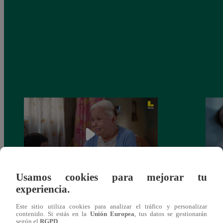
Usamos cookies para mejorar tu
experiencia.
Valentina Valiente capítulo 43: ¡Dolores
Valen
toma una difícil decisión por el futuro de
despi
Este sitio utiliza cookies para analizar el tráfico y personalizar
sus nietos!
contenido. Si estás en la
Unión Europea
, tus datos se gestionarán
según el
RGPD
.