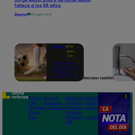
fallece a los 68 años
Deportes
08 de agosto 2026
Deportes
08 de
agosto
2026
Partidos de
hoy, sábado 8
de agosto:
programación
Encuéntranos también en
para ver
fútbol EN
VIVO
Teléfono: 219
X
Política
Te ayudo
Política de privacidad
1000
Lima
Tendencias
Términos y condiciones
Av. San
Deportes
Espectáculos
Términos y condiciones
Felipe 968
Mundo
aplicación
Jesús María
Perú
Términos y Condiciones
APP