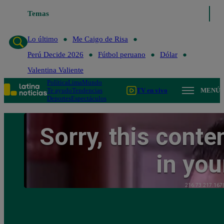
Temas
Lo último
Me Caigo de
Lo último
Me Caigo de Risa
Perú Decide 2026
Fútbol peruano
Dólar
Valentina Valiente
Política
Lima
Mundo
Te ayudo
Tendencias
TV en vivo
MENÚ
Deportes
Espectáculos