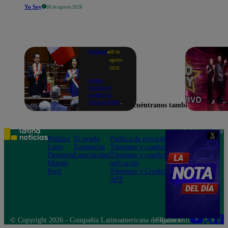
Yo Soy
08 de agosto 2026
Política
08 de
agosto
2026
Keiko
Fujimori
sobre la
inseguridad:
Encuéntranos también en
“Iremos con
mucha
fuerza para
que los
Teléfono: 219
X
delincuentes
Política
Te ayudo
Política de privacidad
1000
terminen en
Lima
Tendencias
Términos y condiciones
Av. San
prisión”
Deportes
Espectáculos
Términos y condiciones
Felipe 968
Mundo
aplicación
Jesús María
Perú
Términos y Condiciones
APP
© Copyright 2026 - Compañía Latinoamericana de Radio Difusión S.A.
Síguenos