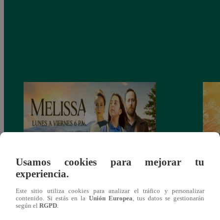
Usamos cookies para mejorar tu
experiencia.
Melissa Novela Turca Capítulo Completo
Todo 
en español | 20 de mayo
capít
Este sitio utiliza cookies para analizar el tráfico y personalizar
contenido. Si estás en la
Unión Europea
, tus datos se gestionarán
según el
RGPD
.