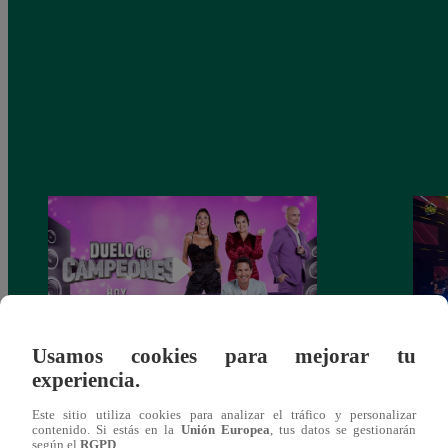
Usamos cookies para mejorar tu
experiencia.
Duelo de Campeones – Sábado 29 de
La ag
abril de 2023 – Programa Completo
brill
Este sitio utiliza cookies para analizar el tráfico y personalizar
Duel
contenido. Si estás en la
Unión Europea
, tus datos se gestionarán
según el
RGPD
.