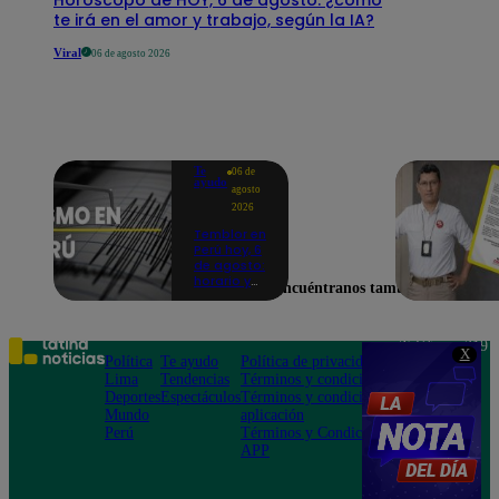
te irá en el amor y trabajo, según la IA?
Viral
06 de agosto 2026
Te
06 de
ayudo
agosto
2026
Temblor en
Perú hoy, 6
de agosto:
horario y
Encuéntranos también en
epicentro
del último
sismo,
según IGP
Teléfono: 219
X
Política
Te ayudo
Política de privacidad
1000
Lima
Tendencias
Términos y condiciones
Av. San
Deportes
Espectáculos
Términos y condiciones
Felipe 968
Mundo
aplicación
Jesús María
Perú
Términos y Condiciones
APP