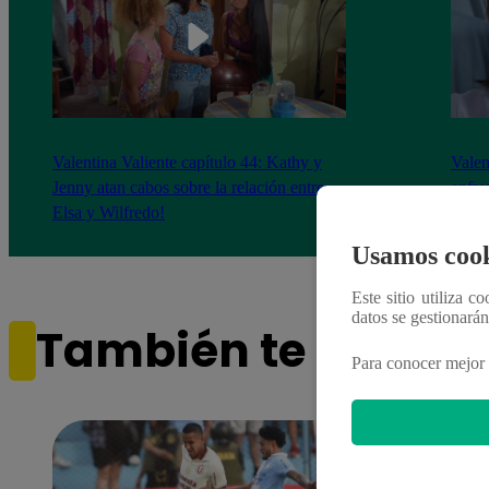
Valentina Valiente capítulo 44: Kathy y
Valen
Jenny atan cabos sobre la relación entre
enfre
Elsa y Wilfredo!
abraz
Usamos cook
Este sitio utiliza c
datos se gestionará
También te puede i
Para conocer mejor 