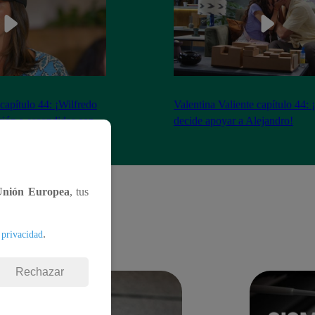
 capítulo 44: ¡Wilfredo
Valentina Valiente capítulo 44: 
ción a escondidas con
decide apoyar a Alejandro!
Unión Europea
, tus
.
 privacidad
Rechazar