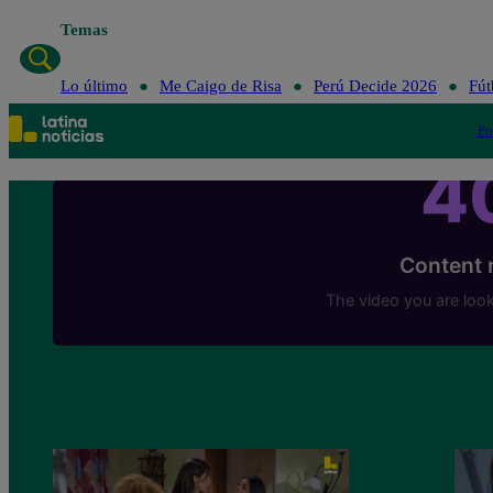
Temas
Lo último
Me Caigo de Risa
Perú Decide 2026
Fút
Po