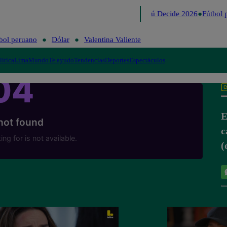
Lo último
Me Caigo de Risa
Perú Decide 2026
Fútbol p
bol peruano
Dólar
Valentina Valiente
lítica
Lima
Mundo
Te ayudo
Tendencias
Deportes
Espectáculos
E
c
(