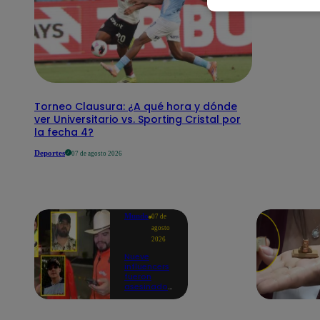
Torneo Clausura: ¿A qué hora y dónde
ver Universitario vs. Sporting Cristal por
la fecha 4?
Deportes
07 de agosto 2026
Mundo
07 de
agosto
2026
Nueve
influencers
fueron
asesinados
por la
guerra
interna en