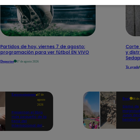
Partidos de hoy, viernes 7 de agosto:
Corte 
programación para ver fútbol EN VIVO
y dist
Sedap
Deportes
07 de agosto 2026
Te ayudo
Entretenimiento
07 de
Perú
06 de
agosto
2026
Sismo de
magnitud
Presentan el libro
Junín dej
más pequeño de la
heridos, 
Feria del
hogares 
Internacional del
propició
Libro de Lima: mide
desprend
casi la falange de
un dedo