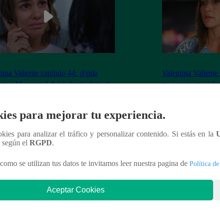
tina Valiente capítulo 44: ¡Frida
Valentina Valiente
nta a Macarena! del reclamo duro al
no acepta una rela
o que la quiebra
Elsa!
ies para mejorar tu experiencia.
ookies para analizar el tráfico y personalizar contenido. Si estás en la
n según el
RGPD
.
nteresar
como se utilizan tus datos te invitamos leer nuestra pagina de
Política de
Aceptar Cookies