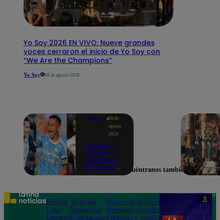
Yo Soy 2026 EN VIVO: Nueve grandes
voces cerraron el inicio de Yo Soy con
“We Are the Champions”
Yo Soy
08 de agosto 2026
Deportes
08 de
agosto
2026
Partidos y
tabla de
posiciones
del Torneo
Encuéntranos también en
Clausura EN
VIVO: así van
los equipos
en la fecha 4
Teléfono: 219
X
Política
Te ayudo
Política de privacidad
1000
Lima
Tendencias
Términos y condiciones
Av. San
Deportes
Espectáculos
Términos y condiciones
Felipe 968