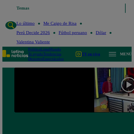
Temas
Lo último
Me Caigo de R
Lo último
Me Caigo de Risa
Perú Decide 2026
Fútbol peruano
Dólar
Valentina Valiente
Política
Lima
Mundo
Te ayudo
Tendencias
TV en vivo
MENÚ
Deportes
Espectáculos