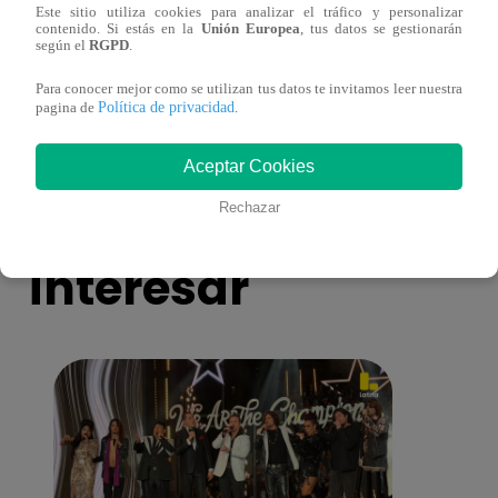
Este sitio utiliza cookies para analizar el tráfico y personalizar
¿Por qué Nelly Rossinelli se volvió viral
La ca
contenido. Si estás en la
Unión Europea
, tus datos se gestionarán
según el
RGPD
.
antes de Navidad?
conmo
Para conocer mejor como se utilizan tus datos te invitamos leer nuestra
Política de privacidad
pagina de
.
Aceptar Cookies
También te puede
Rechazar
interesar