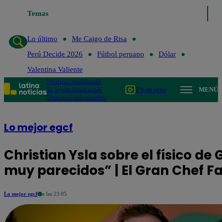
Temas
Lo último
Me Caigo de Risa
Perú Decide 2026
Fútbol 
Lo último
Me Caigo de Risa
Perú Decide 2026
Fútbol peruano
Dólar
Valentina Valiente
Política
Lima
Mundo
Te ayudo
Tendencias
TV en vivo
MENÚ
Deportes
Espectáculos
Lo mejor egcf
Christian Ysla sobre el físico de
muy parecidos” | El Gran Chef 
Lo mejor egcf
a las 23:05