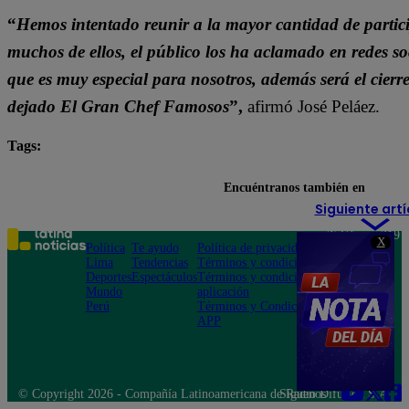
“
Hemos intentado reunir a la mayor cantidad de parti
muchos de ellos, el público los ha aclamado en redes 
que es muy especial para nosotros, además será el cierr
dejado El Gran Chef Famosos
”,
afirmó José Peláez.
Tags:
destacada minuto
El Gran Chef Famosos
Encuéntranos también en
Siguiente artí
Teléfono: 219
X
Política
Te ayudo
Política de privacidad
1000
Lima
Tendencias
Términos y condiciones
Av. San
Deportes
Espectáculos
Términos y condiciones
Felipe 968
Mundo
aplicación
Jesús María
Perú
Términos y Condiciones
APP
© Copyright 2026 - Compañía Latinoamericana de Radio Difusión S.A.
Síguenos