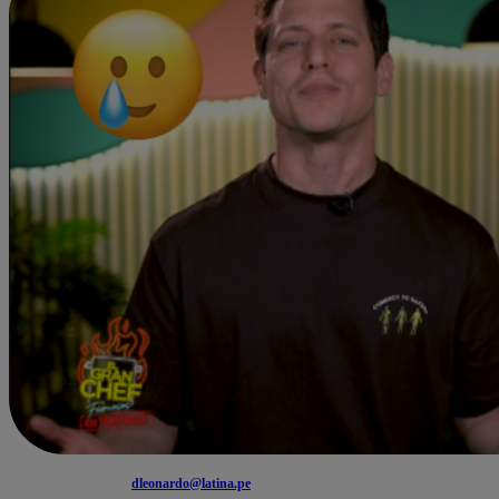
dleonardo@latina.pe