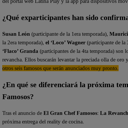
del portal web Latina Play y la app para dispositivos móv
¿Qué exparticipantes han sido confirm
Susan León
(participante de la 1era temporada),
Mauric
la 2era temporada),
el ‘Loco’ Wagner
(participante de la
‘Flaco’ Granda
(participantes de la 4ta temporada) son 
revancha. Ellos buscarán levantar la preciada olla de oro y
otros seis famosos que serán anunciados muy pronto.
¿En qué se diferenciará la próxima te
Famosos?
Tras el anuncio de
El Gran Chef Famosos
:
La Revanc
próxima entrega del reality de cocina.