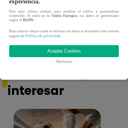
experiencia.
Este sitio utiliza cookies para analizar el tráfico y personalizar
contenido. Si estás en la
Unión Europea
, tus datos se gestionarán
según el
RGPD
.
¿Por qué Nelly Rossinelli se volvió viral
La ca
antes de Navidad?
conmo
Para conocer mejor como se utilizan tus datos te invitamos leer nuestra
Política de privacidad
pagina de
.
Aceptar Cookies
Rechazar
También te puede
interesar