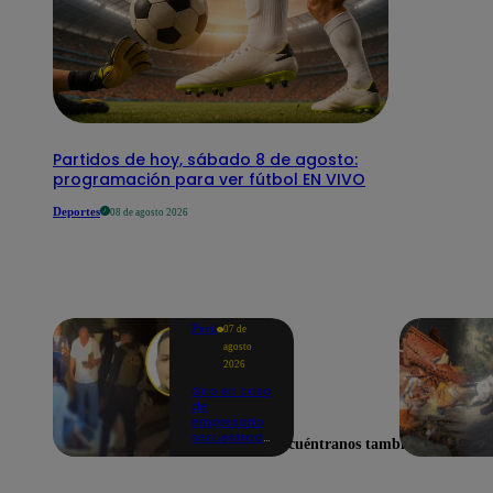
Partidos de hoy, sábado 8 de agosto:
programación para ver fútbol EN VIVO
Deportes
08 de agosto 2026
Perú
07 de
agosto
2026
Giro en caso
de
empresario
secuestrado
Encuéntranos también en
y asesinado:
Habría sido
un ajuste de