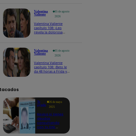
Valentina
05 de agosto
Valiente
2026
Valentina Valiente
capítulo 108: ¡Leo
revela la dolorosa
tragedia que lo hizo
regresar al Perú!
Valentina
05 de agosto
Valiente
2026
Valentina Valiente
capítulo 108: ¡Beto le
da 48 horas a Frida y
Macarena para
conseguir el dinero o
revelará las fotos!
tacados
Te
26 de mayo
ayudo
2025
Revisa si tienes
deudas
consultando
con tu DNI:
aquí los
detalles