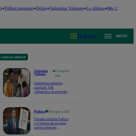
Fútbol peruano
Dólar
Valentina Valiente
Lo último
Me Caigo de Ri
TV en vivo
MENÚ
 vistos ahora
Valentina
05 de agosto
Valiente
2026
Valentina Valiente
capítulo 108:
¡Alejandro le promete
a Lolo y Tony que
siempre estará para
ellos, pase lo que pase
con Valentina!
Política
05 de agosto 2026
Fiscalía solicita 9 años
y 4 meses de prisión
contra Harvey
Colchado por dos
presuntos delitos