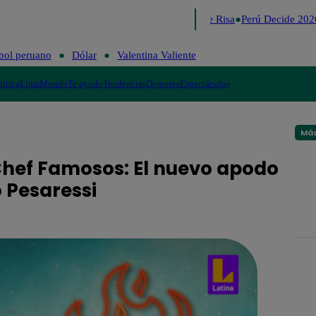
Lo último
Me Caigo de Risa
Perú Decide 2026
bol peruano
Dólar
Valentina Valiente
lítica
Lima
Mundo
Te ayudo
Tendencias
Deportes
Espectáculos
Más
 Chef Famosos: El nuevo apodo
 Pesaressi