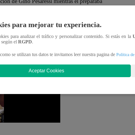
ión de Gino Pesaressi mientras él preparaba
amosos
le dio un título al modelo peruano.
ies para mejorar tu experiencia.
eñaló con orgullo el ganador de la primera temporada
por su comentario y le agradeció por el nuevo apodo.
ookies para analizar el tráfico y personalizar contenido. Si estás en la
n según el
RGPD
.
iminación en la cuarta temporada de “
El Gran
como se utilizan tus datos te invitamos leer nuestra pagina de
Política de
Cayo y Saskia Bernaola se enfrentan en la cocina para
. ¿Quién dejará la competencia?
Aceptar Cookies