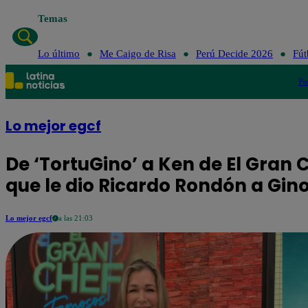
Temas
Lo último
Me Caigo de Risa
Perú Decide 2026
Fút
Po
Lo mejor egcf
De ‘TortuGino’ a Ken de El Gran
que le dio Ricardo Rondón a Gino
Lo mejor egcf
a las 21:03