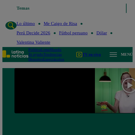
Lo último
Temas
Me Caigo de Risa
Perú Decide 2026
Fútbol perua
Lo último
Me Caigo de Risa
Perú Decide 2026
Fútbol peruano
Dólar
Valentina Valiente
Política
Lima
Mundo
Te ayudo
Tendencias
TV en vivo
MENÚ
Deportes
Espectáculos