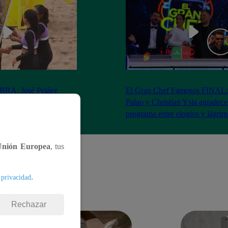
RA: José Peláez
El Gran Chef Famosos FINAL:
 se rapa tras la victoria
Palao y Christian Ysla agradece
AO
programa entre elogios y lágrim
Unión Europea
, tus
.
 privacidad
Rechazar