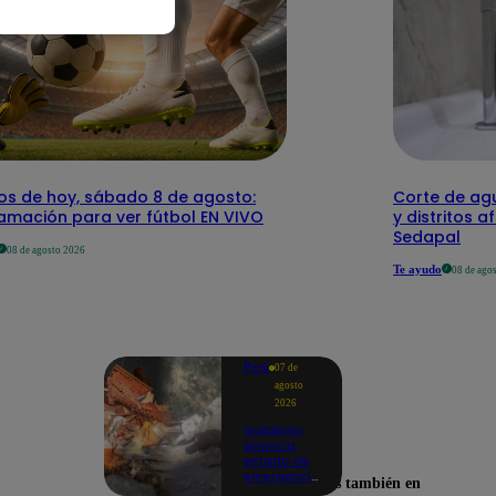
dos de hoy, sábado 8 de agosto:
Corte de agu
amación para ver fútbol EN VIVO
y distritos a
Sedapal
08 de agosto 2026
Te ayudo
08 de ago
Perú
07 de
agosto
2026
Gobierno
anuncia
estado de
emergencia
Encuéntranos también en
en siete