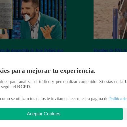
rta de despedida de José Peláez que
Hombre de PALAB
vió a los fans de “El Gran Chef”
cumple su apuesta y
de STEVE PAL
ies para mejorar tu experiencia.
ookies para analizar el tráfico y personalizar contenido. Si estás en la
n según el
RGPD
.
nteresar
como se utilizan tus datos te invitamos leer nuestra pagina de
Política de
Aceptar Cookies