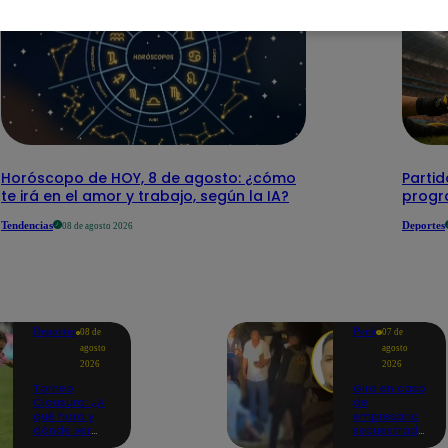
Horóscopo de HOY, 8 de agosto: ¿cómo
Parti
te irá en el amor y trabajo, según la IA?
progr
Tendencias
Deportes
08 de agosto 2026
Deportes
Perú
08 de
07 de
agosto
agosto
2026
2026
Torneo
Giro en caso
Clausura: ¿A
de
qué hora y
empresario
dónde ver
secuestrado
Sport Boys
y asesinado: