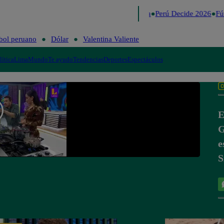
Lo último
Me Caigo de Risa
Perú Decide 2026
Fút
bol peruano
Dólar
Valentina Valiente
lítica
Lima
Mundo
Te ayudo
Tendencias
Deportes
Espectáculos
E
G
e
S