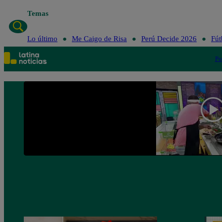
Temas
Lo último
Me Caigo de Risa
Perú Decide 2026
Fút
Po