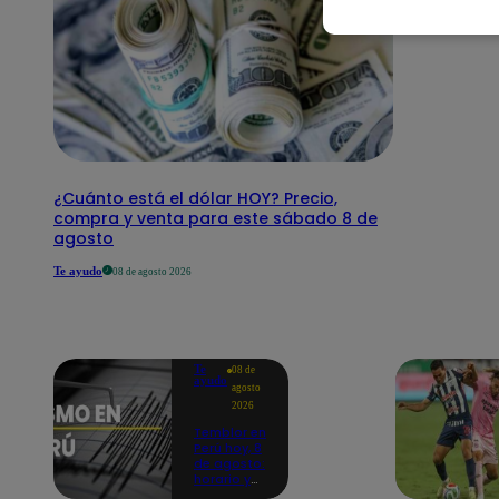
¿Cuánto está el dólar HOY? Precio,
compra y venta para este sábado 8 de
agosto
Te ayudo
08 de agosto 2026
Te
08 de
ayudo
agosto
2026
Temblor en
Perú hoy, 8
de agosto:
horario y
epicentro