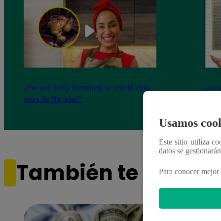
¿Por qué Nelly Rossinelli se volvió viral
La ca
antes de Navidad?
conmo
Usamos cook
Este sitio utiliza c
datos se gestionará
También te puede i
Para conocer mejor 