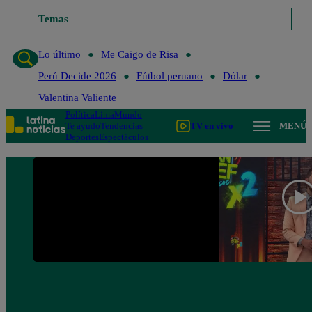
Temas
Lo último
Me Caigo de Ris
Lo último
Me Caigo de Risa
Perú Decide 2026
Fútbol peruano
Dólar
Valentina Valiente
Política
Lima
Mundo
Te ayudo
Tendencias
TV en vivo
MENÚ
Deportes
Espectáculos