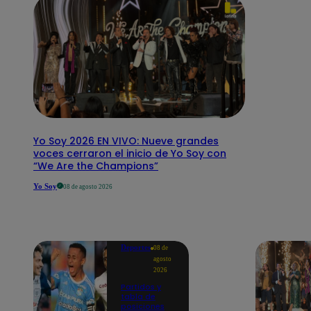
Yo Soy 2026 EN VIVO: Nueve grandes
voces cerraron el inicio de Yo Soy con
“We Are the Champions”
Yo Soy
08 de agosto 2026
Deportes
08 de
agosto
2026
Partidos y
tabla de
posiciones