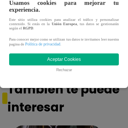
Usamos cookies para mejorar tu
experiencia.
Este sitio utiliza cookies para analizar el tráfico y personalizar
contenido. Si estás en la
Unión Europea
, tus datos se gestionarán
según el
RGPD
.
Para conocer mejor como se utilizan tus datos te invitamos leer nuestra
¿Por qué Nelly Rossinelli se volvió viral
La ca
Política de privacidad
pagina de
.
antes de Navidad?
conmo
Aceptar Cookies
Rechazar
También te puede
interesar