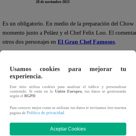
28 de noviembre 2023
Es un obligatorio. En medio de la preparación del Chow 
momento junto a Peláez y el Chef Felix Loo. El comentaris
otros dos personajes en
El Gran Chef Famosos
.
Los tres famosos se posicionaron frente a la cámara y grit
Felix le hizo un pedido especial al exjugador de fútbol:
“
Usamos cookies para mejorar tu
cocinar”
.
experiencia.
Este sitio utiliza cookies para analizar el tráfico y personalizar
Este martes 28 de noviembre, Christian Ysla, Fiorella Ca
contenido. Si estás en la
Unión Europea
, tus datos se gestionarán
según el
RGPD
.
Noche de Eliminación con comida china en la cocina de 
para siempre la competencia, a muy poco de pasar a la últ
Para conocer mejor como se utilizan tus datos te invitamos leer nuestra
Política de privacidad
pagina de
.
Aceptar Cookies