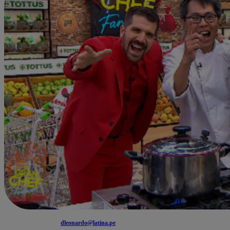
dleonardo@latina.pe