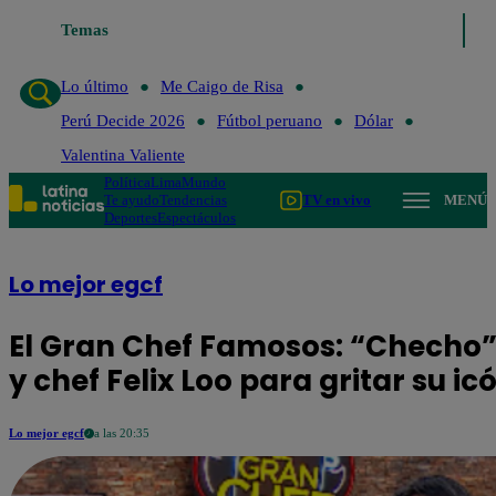
Temas
Lo último
Me Caigo de Risa
Perú Decide 202
Lo último
Me Caigo de Risa
Perú Decide 2026
Fútbol peruano
Dólar
Valentina Valiente
Política
Lima
Mundo
Te ayudo
Tendencias
TV en vivo
MENÚ
Deportes
Espectáculos
Lo mejor egcf
El Gran Chef Famosos: “Checho” 
y chef Felix Loo para gritar su ic
Lo mejor egcf
a las 20:35