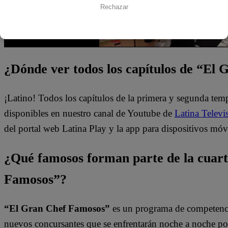
Rechazar
¿Dónde ver todos los capítulos de “El
¡Latino! Todos los capítulos de la primera y segunda te
disponibles en nuestro canal de Youtube de
Latina Televi
del portal web Latina Play y la app para dispositivos móv
¿Qué famosos forman parte de la cuar
Famosos”?
“El Gran Chef Famosos”
es un programa de competencia
nuevos concursantes que se enfrentarán noche a noche por l