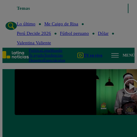
Temas
Lo último
Me Caigo de Risa
Perú Decide 202
Lo último
Me Caigo de Risa
Perú Decide 2026
Fútbol peruano
Dólar
Valentina Valiente
Política
Lima
Mundo
Te ayudo
Tendencias
TV en vivo
MENÚ
Deportes
Espectáculos