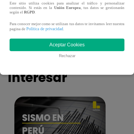
Este sitio utiliza cookies para analizar el tráfico y personalizar
¿Por qué Nelly Rossinelli se volvió viral
La ca
contenido. Si estás en la
Unión Europea
, tus datos se gestionarán
según el
RGPD
.
antes de Navidad?
conmo
Para conocer mejor como se utilizan tus datos te invitamos leer nuestra
Política de privacidad
pagina de
.
Aceptar Cookies
También te puede
Rechazar
interesar