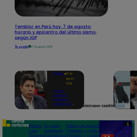
Temblor en Perú hoy, 7 de agosto:
horario y epicentro del último sismo,
según IGP
Te ayudo
07 de agosto 2026
Política
07 de
agosto
2026
Poder
Judicial
evaluará
pedido de
Encuéntranos también en
excarcelación
y nulidad de
condena de
Pedro
Teléfono: 219
X
Castillo
Política
Te ayudo
Política de privacidad
1000
Lima
Tendencias
Términos y condiciones
Av. San
Deportes
Espectáculos
Términos y condiciones
Felipe 968