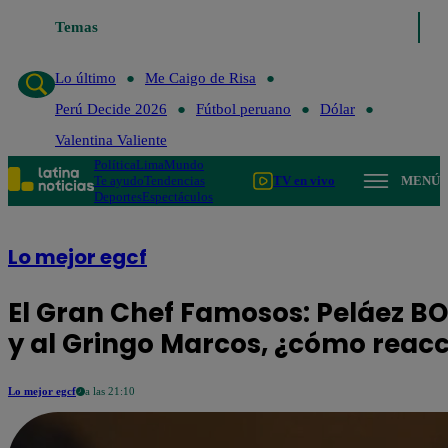
Temas
Lo último
Me Caigo de Ri
Lo último
Me Caigo de Risa
Perú Decide 2026
Fútbol peruano
Dólar
Valentina Valiente
Política
Lima
Mundo
Te ayudo
Tendencias
TV en vivo
MENÚ
Deportes
Espectáculos
Lo mejor egcf
El Gran Chef Famosos: Peláez 
y al Gringo Marcos, ¿cómo reacc
Lo mejor egcf
a las 21:10