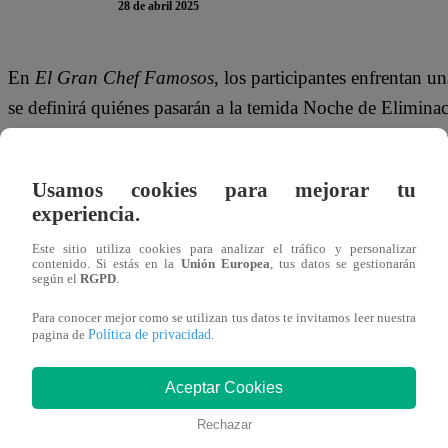
28 de abril 2025
En
El Gran Chef Famosos
, los participantes enfrentan 
se definirá quiénes pasarán a la temida Noche de Elimina
Bludau
y
Claudia Portocarrero
lograba comunicarse co
Gringo Marcos
,
Mateo Garrido Lecca
y
Reimond Ma
Usamos cookies para mejorar tu
experiencia.
Durante una parte crítica del reto,
Reimond Manco
pregu
masa solo es huevo y aceite de oliva, ¿verdad?”
. Sorp
Este sitio utiliza cookies para analizar el tráfico y personalizar
contenido. Si estás en la
Unión Europea
, tus datos se gestionarán
respondió, sino
José Peláez
, quien
imitando la voz del p
según el
RGPD
.
dijo: “Todo lo que has dicho está mal”
.
Para conocer mejor como se utilizan tus datos te invitamos leer nuestra
Política de privacidad
pagina de
.
Al darse cuenta de la broma,
Reimond reaccionó con hu
diciendo: “Tranquilo, Peláez, al diablo le quieres agar
Aceptar Cookies
Gringo Marcos
aclaró:
“Todo está correcto, pero falt
Rechazar
orden en medio del caos provocado por el conductor.