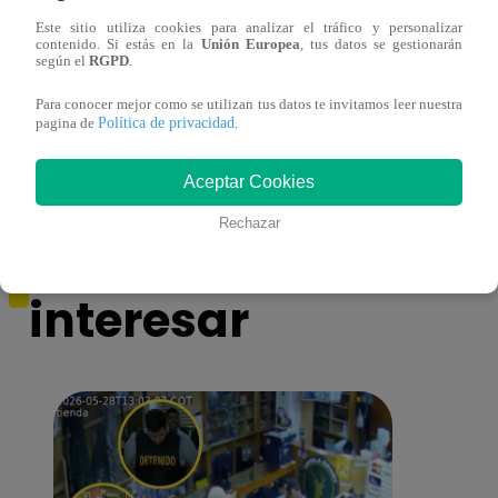
Este sitio utiliza cookies para analizar el tráfico y personalizar
contenido. Si estás en la
Unión Europea
, tus datos se gestionarán
¿Por qué Nelly Rossinelli se volvió viral
La ca
según el
RGPD
.
antes de Navidad?
conmo
Para conocer mejor como se utilizan tus datos te invitamos leer nuestra
Política de privacidad
pagina de
.
Aceptar Cookies
Rechazar
También te puede
interesar