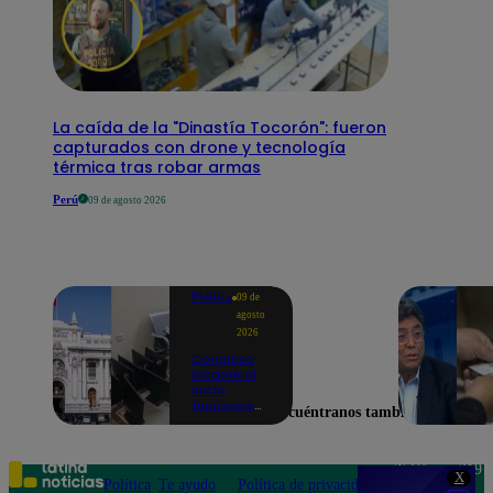
La caída de la "Dinastía Tocorón": fueron
capturados con drone y tecnología
térmica tras robar armas
Perú
09 de agosto 2026
Política
09 de
agosto
2026
Congreso
bicameral
inicia
funciones
Encuéntranos también en
en medio de
denuncias
por oficinas
precarias y
Teléfono: 219
X
una pugna
Política
Te ayudo
Política de privacidad
1000