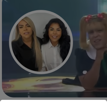
jherrera@latina.pe