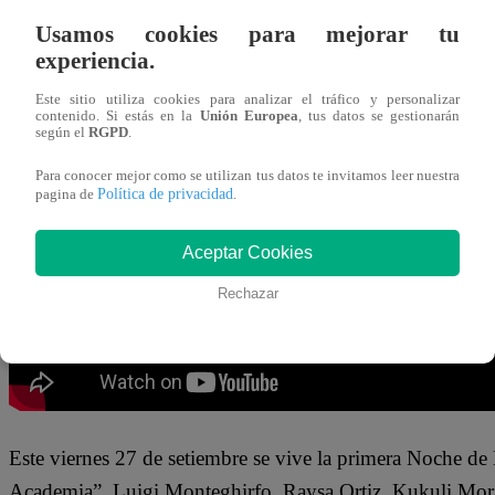
27 de septiembre 2024
Usamos cookies para mejorar tu
experiencia.
Raysa Ortiz estaba concentrada preparando su platillo, cu
Este sitio utiliza cookies para analizar el tráfico y personalizar
del todo bien.
“Creo que la fregué, mi caldo amigo. Lo 
contenido. Si estás en la
Unión Europea
, tus datos se gestionarán
según el
RGPD
.
Rápidamente corroboró que efectivamente había cometid
Para conocer mejor como se utilizan tus datos te invitamos leer nuestra
Política de privacidad
pagina de
.
metí la yuca”,
le contó a Luigi Monteghirfo, quien estab
Aceptar Cookies
Rechazar
Este viernes 27 de setiembre se vive la primera Noche d
Academia”. Luigi Monteghirfo, Raysa Ortiz, Kukuli Mor