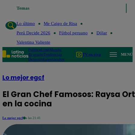
Temas
Lo último
Me Caigo de Risa
Perú Decide 2
Lo último
Me Caigo de Risa
Perú Decide 2026
Fútbol peruano
Dólar
Valentina Valiente
Política
Lima
Mundo
Te ayudo
Tendencias
TV en vivo
MENÚ
Deportes
Espectáculos
Lo mejor egcf
El Gran Chef Famosos: Raysa Or
en la cocina
Lo mejor egcf
a las 21:41