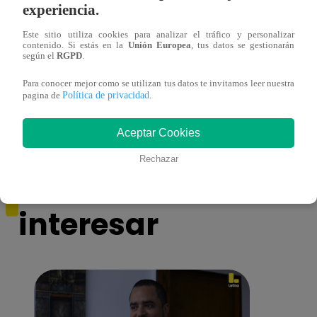
experiencia.
Este sitio utiliza cookies para analizar el tráfico y personalizar
contenido. Si estás en la
Unión Europea
, tus datos se gestionarán
según el
RGPD
.
¿Por qué Nelly Rossinelli se volvió viral
La ca
antes de Navidad?
conmo
Para conocer mejor como se utilizan tus datos te invitamos leer nuestra
Política de privacidad
pagina de
.
Aceptar Cookies
Rechazar
También te puede
interesar