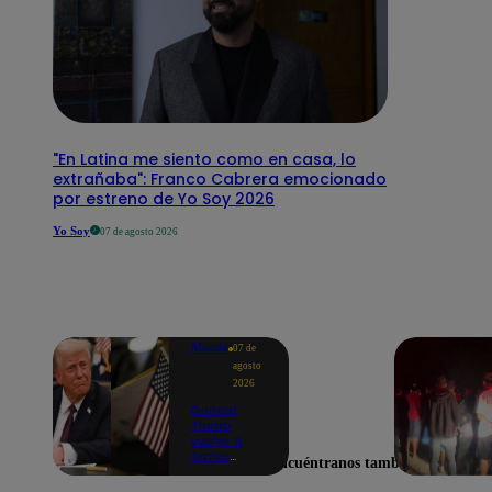
"En Latina me siento como en casa, lo
extrañaba": Franco Cabrera emocionado
por estreno de Yo Soy 2026
Yo Soy
07 de agosto 2026
Mundo
07 de
agosto
2026
Donald
Trump
vuelve a
firmar
Encuéntranos también en
decretos
para limitar