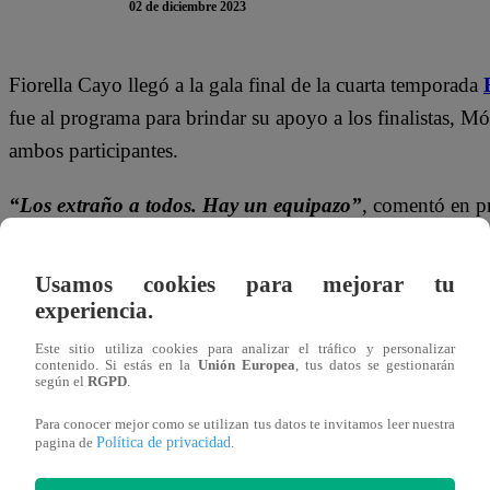
02 de diciembre 2023
Fiorella Cayo llegó a la gala final de la cuarta temporada
fue al programa para brindar su apoyo a los finalistas, Mó
ambos participantes.
“Los extraño a todos. Hay un equipazo”
, comentó en pr
amistad a ambos finalistas, quienes siempre se mostraron 
la competencia.
Usamos cookies para mejorar tu
experiencia.
Este sábado 02 de diciembre, se desarrolló la Gran Final
Este sitio utiliza cookies para analizar el tráfico y personalizar
Famosos.
Christian Ysla y Mónica Zevallos
se enfrenta
contenido. Si estás en la
Unión Europea
, tus datos se gestionarán
según el
RGPD
.
concurso. Ellos tuvieron que preparar tres platillos durant
coronado como el Gran chef de esta temporada.
Este lun
Para conocer mejor como se utilizan tus datos te invitamos leer nuestra
Política de privacidad
pagina de
.
Famosos: La Revancha.