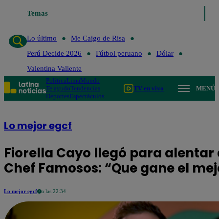
Lo último
Temas
Me Caigo de Risa
Perú Decide 2026
Fútbol perua
Lo último
Me Caigo de Risa
Perú Decide 2026
Fútbol peruano
Dólar
Valentina Valiente
Política
Lima
Mundo
Te ayudo
Tendencias
TV en vivo
MENÚ
Deportes
Espectáculos
Lo mejor egcf
Fiorella Cayo llegó para alentar a
Chef Famosos: “Que gane el mej
Lo mejor egcf
a las 22:34