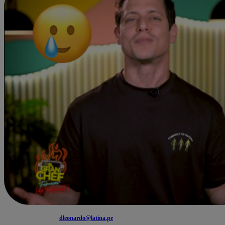
dleonardo@latina.pe