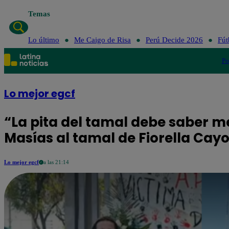
Temas
Lo último
Me Caigo de Risa
Perú Decide 2026
Fút
Po
Lo mejor egcf
“La pita del tamal debe saber me
Masías al tamal de Fiorella Cay
Lo mejor egcf
a las 21:14