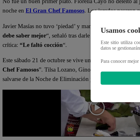
No fue un buen primer plato. Fiorella Cayo no deleitó al 
noche en
El Gran Chef Famosos
. Los jurados pasaron p
Javier Masías no tuvo ‘piedad’ y mandó dura crítica a la
Usamos cook
debe saber mejor
“, señaló tras darle un bocado al tamal.
Este sitio utiliza c
crítica:
“Le faltó cocción
“.
datos se gestionará
Este sábado 21 de octubre se vive una nueva Noche de El
Para conocer mejor 
Chef Famosos
”. Tilsa Lozano, Gino Pesaressi, Fiorella 
salvarse de la Noche de Eliminación y no ser eliminados