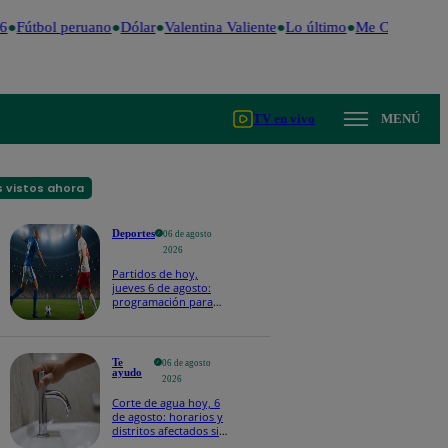
Fútbol peruano
Dólar
Valentina Valiente
Lo último
Me Caigo de Ri
TV en vivo
MENÚ
 vistos ahora
Deportes
06 de agosto
2026
Partidos de hoy,
jueves 6 de agosto:
programación para
ver fútbol EN VIVO
Te
06 de agosto
ayudo
2026
Corte de agua hoy, 6
de agosto: horarios y
distritos afectados sin
el servicio de Sedapal