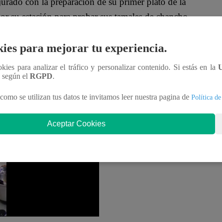
jurado con la preparación de su primer plato de la
or su estación para probar sus tamales de chancho.
 competidora:
“Definitivamente, la pita del tamal
ies para mejorar tu experiencia.
 Por su parte, Nelly Rossinelli también le dio una
ookies para analizar el tráfico y personalizar contenido. Si estás en la
n según el
RGPD
.
iminación en la cuarta temporada de “
El Gran
como se utilizan tus datos te invitamos leer nuestra pagina de
Política de
Cayo y Saskia Bernaola se enfrentan en la cocina para
Aceptar Cookies
. ¿Quién dejará la competencia?