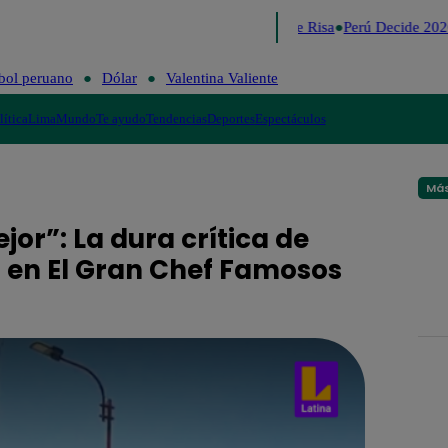
Lo último
Me Caigo de Risa
Perú Decide 2026
bol peruano
Dólar
Valentina Valiente
lítica
Lima
Mundo
Te ayudo
Tendencias
Deportes
Espectáculos
Más
jor”: La dura crítica de
o en El Gran Chef Famosos