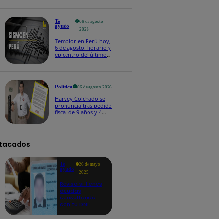
Te
06 de agosto
ayudo
2026
Temblor en Perú hoy,
6 de agosto: horario y
epicentro del último
sismo, según IGP
Política
06 de agosto 2026
Harvey Colchado se
pronuncia tras pedido
fiscal de 9 años y 4
meses de prisión en
su contra
tacados
Te
26 de mayo
ayudo
2025
Revisa si tienes
deudas
consultando
con tu DNI:
aquí los
detalles