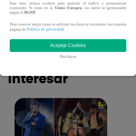
Este sitio utiliza cookies para analizar el tráfico y personalizar
¿Por qué Nelly Rossinelli se volvió viral
La ca
contenido. Si estás en la
Unión Europea
, tus datos se gestionarán
según el
RGPD
.
antes de Navidad?
conmo
Para conocer mejor como se utilizan tus datos te invitamos leer nuestra
Política de privacidad
pagina de
.
Aceptar Cookies
También te puede
Rechazar
interesar