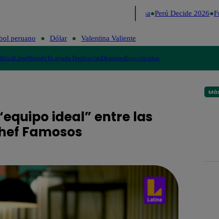
Lo último
Me Caigo de Risa
Perú Decide 2026
Fú
bol peruano
Dólar
Valentina Valiente
lítica
Lima
Mundo
Te ayudo
Tendencias
Deportes
Espectáculos
Más
“equipo ideal” entre las
Chef Famosos