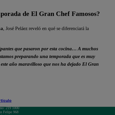
emporada de El Gran Chef Famosos?
ha
, José Peláez reveló en qué se diferenciará la
cipantes que pasaron por esta cocina… A muchos
s. Estamos preparando una temporada que es muy
de este año maravilloso que nos ha dejado El Gran
rtículo
ono: 219 1000
n Felipe 968