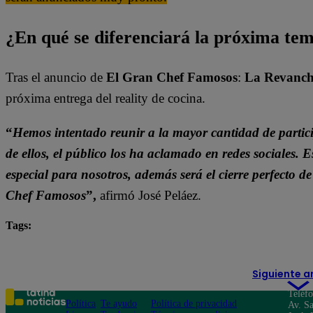
¿En qué se diferenciará la próxima t
Tras el anuncio de
El Gran Chef Famosos
:
La Revanc
próxima entrega del reality de cocina.
“
Hemos intentado reunir a la mayor cantidad de parti
de ellos, el público los ha aclamado en redes sociale
especial para nosotros, además será el cierre perfecto 
Chef Famosos
”,
afirmó José Peláez.
Tags:
destacada minuto
El Gran Chef Famosos
Siguiente a
Teléf
Política
Te ayudo
Política de privacidad
Av. Sa