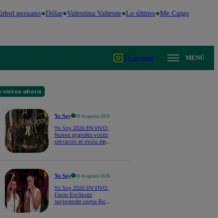
tbol peruano
Dólar
Valentina Valiente
Lo último
Me Caigo de Risa
P
TV en vivo
MENÚ
 vistos ahora
Yo Soy
08 de agosto 2026
Yo Soy 2026 EN VIVO:
Nueve grandes voces
cerraron el inicio de
Yo Soy con “We Are
the Champions”
Yo Soy
08 de agosto 2026
Yo Soy 2026 EN VIVO:
Favio Enríquez
sorprende como Ricky
Martin y pone a bailar
a todos en pleno