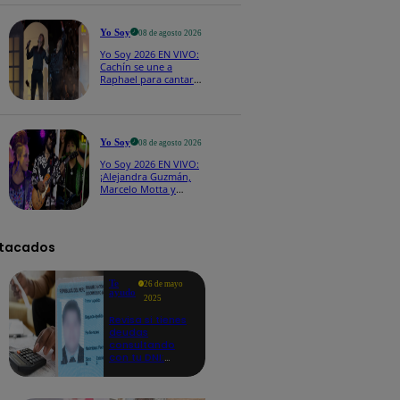
CASTING EN VIVO
Yo Soy
08 de agosto 2026
Yo Soy 2026 EN VIVO:
Cachín se une a
Raphael para cantar
una espectacular
versión de “Amor mío”
Yo Soy
08 de agosto 2026
Yo Soy 2026 EN VIVO:
¡Alejandra Guzmán,
Marcelo Motta y
Cerati dejan el rock y
se lanzan a la cumbia!
tacados
Te
26 de mayo
ayudo
2025
Revisa si tienes
deudas
consultando
con tu DNI:
aquí los
detalles