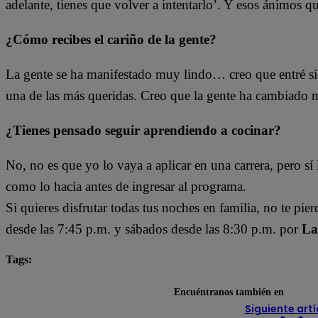
adelante, tienes que volver a intentarlo’. Y esos ánimos 
¿Cómo recibes el cariño de la gente?
La gente se ha manifestado muy lindo… creo que entré s
una de las más queridas. Creo que la gente ha cambiado 
¿Tienes pensado seguir aprendiendo a cocinar?
No, no es que yo lo vaya a aplicar en una carrera, pero s
como lo hacía antes de ingresar al programa.
Si quieres disfrutar todas tus noches en familia, no te pie
desde las 7:45 p.m. y sábados desde las 8:30 p.m. por
La
Tags:
destacada minuto
El Gran Chef Famosos
Encuéntranos también en
Siguiente artí