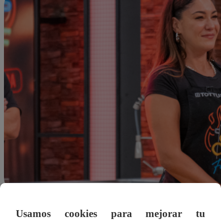
Usamos cookies para mejorar tu
dleonardo@latina.pe