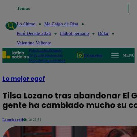
Temas
Lo último
Me Caigo de Risa
Perú Decide 2026
Fútbol peru
Lo último
Me Caigo de Risa
Perú Decide 2026
Fútbol peruano
Dólar
Valentina Valiente
Política
Lima
Mundo
Te ayudo
Tendencias
TV en vivo
MENÚ
Deportes
Espectáculos
Lo mejor egcf
Tilsa Lozano tras abandonar El 
gente ha cambiado mucho su co
Lo mejor egcf
a las 21:31