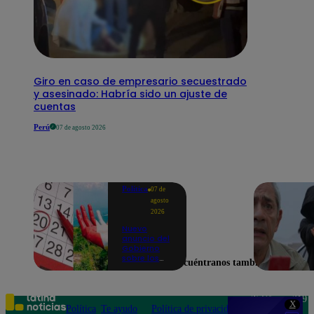
Giro en caso de empresario secuestrado
y asesinado: Habría sido un ajuste de
cuentas
Perú
07 de agosto 2026
Política
07 de
agosto
2026
Nuevo
anuncio del
Gobierno
sobre los
Encuéntranos también en
feriados:
¿Ya no
serán
movidos a
Teléfono: 219
X
los viernes?
Política
Te ayudo
Política de privacidad
1000