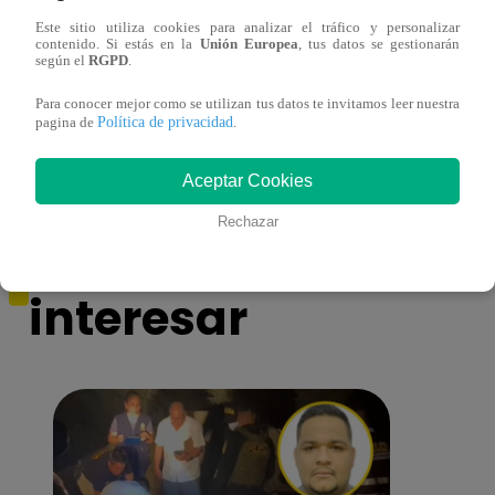
Este sitio utiliza cookies para analizar el tráfico y personalizar
contenido. Si estás en la
Unión Europea
, tus datos se gestionarán
¿Por qué Nelly Rossinelli se volvió viral
La ca
según el
RGPD
.
antes de Navidad?
conmo
Para conocer mejor como se utilizan tus datos te invitamos leer nuestra
Política de privacidad
pagina de
.
Aceptar Cookies
Rechazar
También te puede
interesar