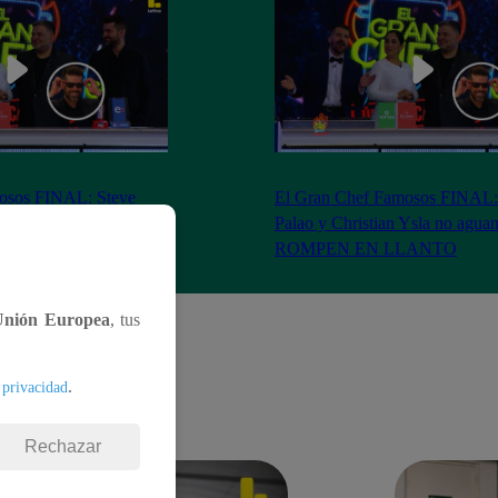
osos FINAL: Steve
El Gran Chef Famosos FINAL:
Ysla agradecen al
Palao y Christian Ysla no agua
gios y lágrimas
ROMPEN EN LLANTO
Unión Europea
, tus
.
 privacidad
Rechazar