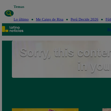
Temas
L
Lo último
Me Caigo de Risa
Perú Decide 2026
Fút
Po