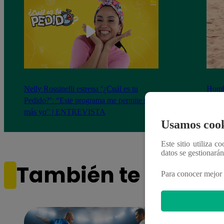
Nelly Rossinelli estrena ‘¿Cuál es tu
Homb
Pedido?’: “Este programa me permite ser
cumpl
más yo” | ENTREVISTA
de 
Usamos cook
Este sitio utiliza c
datos se gestionará
También te puede i
Para conocer mejor 