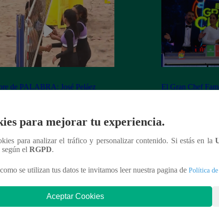
re de PALABRA: José Peláez
El Gran Chef Fam
e su apuesta y se rapa tras la victoria
Palao y Christian 
STEVE PALAO
programa entre elo
ies para mejorar tu experiencia.
ookies para analizar el tráfico y personalizar contenido. Si estás en la
n según el
RGPD
.
nteresar
como se utilizan tus datos te invitamos leer nuestra pagina de
Política de
Aceptar Cookies