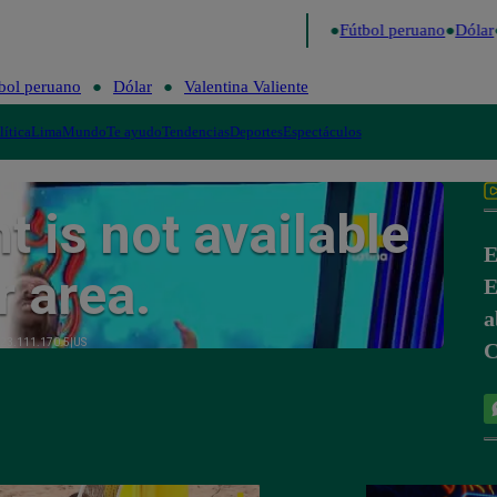
o último
Me Caigo de Risa
Perú Decide 2026
Fútbol peruano
Dólar
bol peruano
Dólar
Valentina Valiente
lítica
Lima
Mundo
Te ayudo
Tendencias
Deportes
Espectáculos
E
E
a