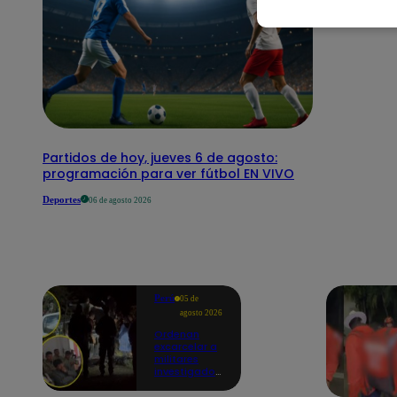
Partidos de hoy, jueves 6 de agosto:
programación para ver fútbol EN VIVO
Deportes
06 de agosto 2026
Perú
05 de
agosto 2026
Ordenan
excarcelar a
militares
investigados
por muerte
de jóvenes